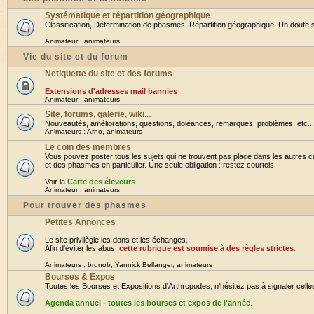
Systématique et répartition géographique
Classification, Détermination de phasmes, Répartition géographique. Un doute su
Animateur :
animateurs
Vie du site et du forum
Netiquette du site et des forums
Extensions d'adresses mail bannies
Animateur :
animateurs
Site, forums, galerie, wiki...
Nouveautés, améliorations, questions, doléances, remarques, problèmes, etc... B
Animateurs :
Arno
,
animateurs
Le coin des membres
Vous pouvez poster tous les sujets qui ne trouvent pas place dans les autres ca
et des phasmes en particulier. Une seule obligation : restez courtois.
Voir la
Carte des éleveurs
Animateur :
animateurs
Pour trouver des phasmes
Petites Annonces
Le site privilègie les dons et les échanges.
Afin d'éviter les abus,
cette rubrique est soumise à des règles strictes
.
Animateurs :
brunob
,
Yannick Bellanger
,
animateurs
Bourses & Expos
Toutes les Bourses et Expositions d'Arthropodes, n'hésitez pas à signaler celles 
Agenda annuel - toutes les bourses et expos de l'année
.