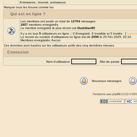
Animateurs :
brunob
,
animateurs
Marquer tous les forums comme lus
Qui est en ligne ?
Les membres ont posté un total de
12704
messages
1857
membres enregistrés
Le membre enregistré le plus récent est
Duskthan85
Il y a en tout
5
utilisateurs en ligne :: 0 Enregistré, 0 Invisible et 5 Invités [
Adminis
Le record du nombre d'utilisateurs en ligne est de
2098
le 25 Fév 2025, 02:10
Membres enregistrés: Aucun
Ces données sont basées sur les utilisateurs actifs des cinq dernières minutes
Connexion
Nom d'utilisateur:
Mot de passe:
Nouveaux messages
Fonctionne avec
phpBB
2.0.22 © 2001