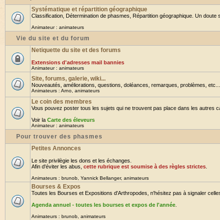
Systématique et répartition géographique
Classification, Détermination de phasmes, Répartition géographique. Un doute su
Animateur :
animateurs
Vie du site et du forum
Netiquette du site et des forums
Extensions d'adresses mail bannies
Animateur :
animateurs
Site, forums, galerie, wiki...
Nouveautés, améliorations, questions, doléances, remarques, problèmes, etc... B
Animateurs :
Arno
,
animateurs
Le coin des membres
Vous pouvez poster tous les sujets qui ne trouvent pas place dans les autres cat
Voir la
Carte des éleveurs
Animateur :
animateurs
Pour trouver des phasmes
Petites Annonces
Le site privilègie les dons et les échanges.
Afin d'éviter les abus,
cette rubrique est soumise à des règles strictes
.
Animateurs :
brunob
,
Yannick Bellanger
,
animateurs
Bourses & Expos
Toutes les Bourses et Expositions d'Arthropodes, n'hésitez pas à signaler celles 
Agenda annuel - toutes les bourses et expos de l'année
.
Animateurs :
brunob
,
animateurs