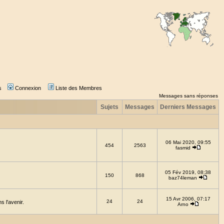
s
Connexion
Liste des Membres
Messages sans réponses
Sujets
Messages
Derniers Messages
06 Mai 2020, 09:55
454
2563
fasmid
05 Fév 2019, 08:38
150
868
baz74leman
15 Avr 2006, 07:17
24
24
 l'avenir.
Arno