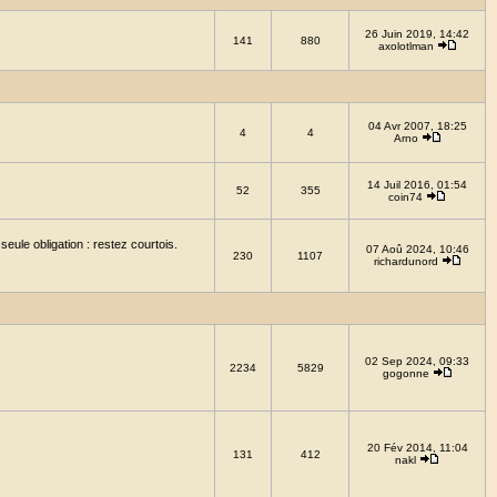
26 Juin 2019, 14:42
141
880
axolotlman
04 Avr 2007, 18:25
4
4
Arno
14 Juil 2016, 01:54
52
355
coin74
eule obligation : restez courtois.
07 Aoû 2024, 10:46
230
1107
richardunord
02 Sep 2024, 09:33
2234
5829
gogonne
20 Fév 2014, 11:04
131
412
nakl