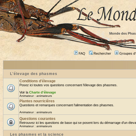
Monde des Phas
FAQ
Rechercher
Groupes d'u
L'élevage des phasmes
Conditions d'élevage
Posez ici toutes vos questions concernant l'élevage des phasmes.
Voir la
Charte d'élevage
Animateur :
animateurs
Plantes nourricières
Questions et remarques concernant l'alimentation des phasmes.
Animateur :
animateurs
Questions courantes
Retrouvez ici les questions de base qui se posent lors du démarrage d'un éleva
Animateur :
animateurs
Les phasmes et la science