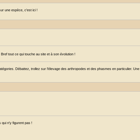
r une espèce, c'est ici !
ref tout ce qui touche au site et à son évolution !
égories. Débattez, trollez sur l'élevage des arthropodes et des phasmes en particulier. Une s
qui n'y figurent pas !