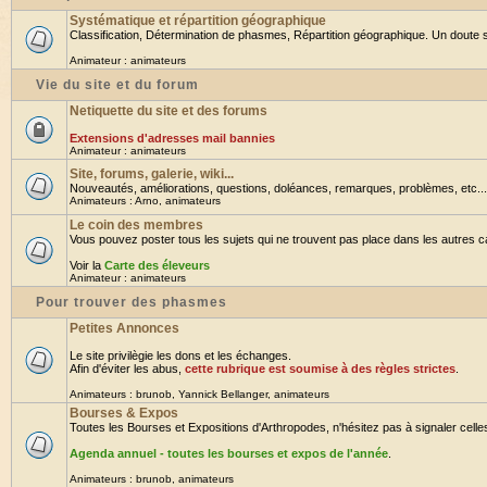
Systématique et répartition géographique
Classification, Détermination de phasmes, Répartition géographique. Un doute su
Animateur :
animateurs
Vie du site et du forum
Netiquette du site et des forums
Extensions d'adresses mail bannies
Animateur :
animateurs
Site, forums, galerie, wiki...
Nouveautés, améliorations, questions, doléances, remarques, problèmes, etc... B
Animateurs :
Arno
,
animateurs
Le coin des membres
Vous pouvez poster tous les sujets qui ne trouvent pas place dans les autres cat
Voir la
Carte des éleveurs
Animateur :
animateurs
Pour trouver des phasmes
Petites Annonces
Le site privilègie les dons et les échanges.
Afin d'éviter les abus,
cette rubrique est soumise à des règles strictes
.
Animateurs :
brunob
,
Yannick Bellanger
,
animateurs
Bourses & Expos
Toutes les Bourses et Expositions d'Arthropodes, n'hésitez pas à signaler celles 
Agenda annuel - toutes les bourses et expos de l'année
.
Animateurs :
brunob
,
animateurs