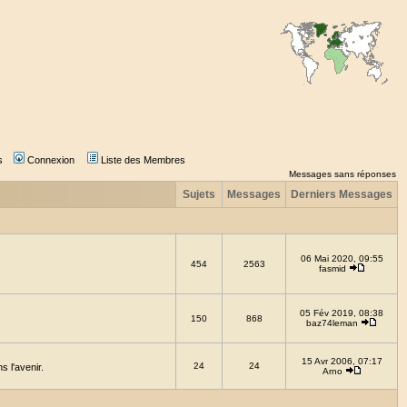
s
Connexion
Liste des Membres
Messages sans réponses
Sujets
Messages
Derniers Messages
06 Mai 2020, 09:55
454
2563
fasmid
05 Fév 2019, 08:38
150
868
baz74leman
15 Avr 2006, 07:17
24
24
 l'avenir.
Arno