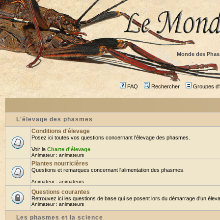
Monde des Phas
FAQ
Rechercher
Groupes d'u
L'élevage des phasmes
Conditions d'élevage
Posez ici toutes vos questions concernant l'élevage des phasmes.
Voir la
Charte d'élevage
Animateur :
animateurs
Plantes nourricières
Questions et remarques concernant l'alimentation des phasmes.
Animateur :
animateurs
Questions courantes
Retrouvez ici les questions de base qui se posent lors du démarrage d'un éleva
Animateur :
animateurs
Les phasmes et la science