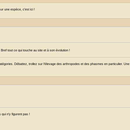
r une espèce, c'est ici !
ref tout ce qui touche au site et à son évolution !
égories. Débattez, trollez sur l'élevage des arthropodes et des phasmes en particulier. Une s
qui n'y figurent pas !