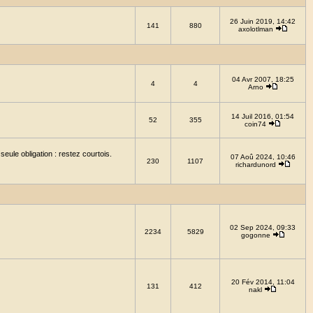
26 Juin 2019, 14:42
141
880
axolotlman
04 Avr 2007, 18:25
4
4
Arno
14 Juil 2016, 01:54
52
355
coin74
eule obligation : restez courtois.
07 Aoû 2024, 10:46
230
1107
richardunord
02 Sep 2024, 09:33
2234
5829
gogonne
20 Fév 2014, 11:04
131
412
nakl