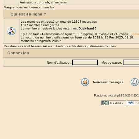
Animateurs :
brunob
,
animateurs
Marquer tous les forums comme lus
Qui est en ligne ?
Les membres ont posté un total de
12704
messages
1857
membres enregistrés
Le membre enregistré le plus récent est
Duskthan85
Il y a en tout
24
utilisateurs en ligne :: 0 Enregistré, 0 Invisible et 24 Invités [
Admi
Le record du nombre d'utilisateurs en ligne est de
2098
le 25 Fév 2025, 02:10
Membres enregistrés: Aucun
Ces données sont basées sur les utilisateurs actifs des cinq dernières minutes
Connexion
Nom d'utilisateur:
Mot de passe:
Nouveaux messages
Fonctionne avec
phpBB
2.0.22 © 2001