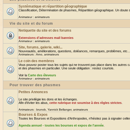
Systématique et répartition géographique
Classification, Détermination de phasmes, Répartition géographique. Un doute su
Animateur :
animateurs
Vie du site et du forum
Netiquette du site et des forums
Extensions d'adresses mail bannies
Animateur :
animateurs
Site, forums, galerie, wiki...
Nouveautés, améliorations, questions, doléances, remarques, problèmes, etc... B
Animateurs :
Arno
,
animateurs
Le coin des membres
Vous pouvez poster tous les sujets qui ne trouvent pas place dans les autres ca
et des phasmes en particulier. Une seule obligation : restez courtois.
Voir la
Carte des éleveurs
Animateur :
animateurs
Pour trouver des phasmes
Petites Annonces
Le site privilègie les dons et les échanges.
Afin d'éviter les abus,
cette rubrique est soumise à des règles strictes
.
Animateurs :
brunob
,
Yannick Bellanger
,
animateurs
Bourses & Expos
Toutes les Bourses et Expositions d'Arthropodes, n'hésitez pas à signaler celles 
Agenda annuel - toutes les bourses et expos de l'année
.