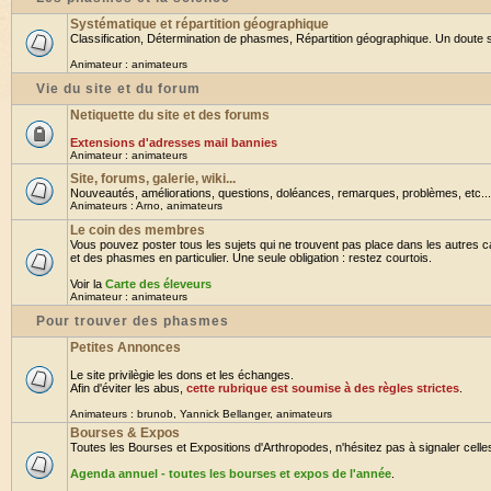
Systématique et répartition géographique
Classification, Détermination de phasmes, Répartition géographique. Un doute su
Animateur :
animateurs
Vie du site et du forum
Netiquette du site et des forums
Extensions d'adresses mail bannies
Animateur :
animateurs
Site, forums, galerie, wiki...
Nouveautés, améliorations, questions, doléances, remarques, problèmes, etc... B
Animateurs :
Arno
,
animateurs
Le coin des membres
Vous pouvez poster tous les sujets qui ne trouvent pas place dans les autres ca
et des phasmes en particulier. Une seule obligation : restez courtois.
Voir la
Carte des éleveurs
Animateur :
animateurs
Pour trouver des phasmes
Petites Annonces
Le site privilègie les dons et les échanges.
Afin d'éviter les abus,
cette rubrique est soumise à des règles strictes
.
Animateurs :
brunob
,
Yannick Bellanger
,
animateurs
Bourses & Expos
Toutes les Bourses et Expositions d'Arthropodes, n'hésitez pas à signaler celles 
Agenda annuel - toutes les bourses et expos de l'année
.