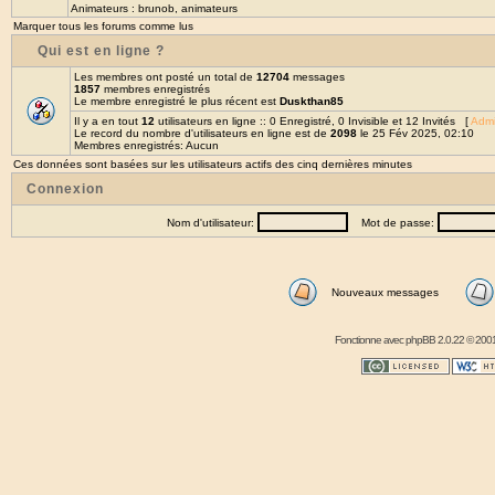
Animateurs :
brunob
,
animateurs
Marquer tous les forums comme lus
Qui est en ligne ?
Les membres ont posté un total de
12704
messages
1857
membres enregistrés
Le membre enregistré le plus récent est
Duskthan85
Il y a en tout
12
utilisateurs en ligne :: 0 Enregistré, 0 Invisible et 12 Invités [
Admi
Le record du nombre d'utilisateurs en ligne est de
2098
le 25 Fév 2025, 02:10
Membres enregistrés: Aucun
Ces données sont basées sur les utilisateurs actifs des cinq dernières minutes
Connexion
Nom d'utilisateur:
Mot de passe:
Nouveaux messages
Fonctionne avec
phpBB
2.0.22 © 2001