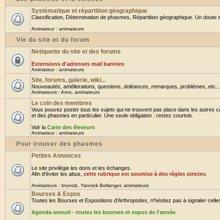
Systématique et répartition géographique
Classification, Détermination de phasmes, Répartition géographique. Un doute su
Animateur :
animateurs
Vie du site et du forum
Netiquette du site et des forums
Extensions d'adresses mail bannies
Animateur :
animateurs
Site, forums, galerie, wiki...
Nouveautés, améliorations, questions, doléances, remarques, problèmes, etc... B
Animateurs :
Arno
,
animateurs
Le coin des membres
Vous pouvez poster tous les sujets qui ne trouvent pas place dans les autres ca
et des phasmes en particulier. Une seule obligation : restez courtois.
Voir la
Carte des éleveurs
Animateur :
animateurs
Pour trouver des phasmes
Petites Annonces
Le site privilègie les dons et les échanges.
Afin d'éviter les abus,
cette rubrique est soumise à des règles strictes
.
Animateurs :
brunob
,
Yannick Bellanger
,
animateurs
Bourses & Expos
Toutes les Bourses et Expositions d'Arthropodes, n'hésitez pas à signaler celles 
Agenda annuel - toutes les bourses et expos de l'année
.