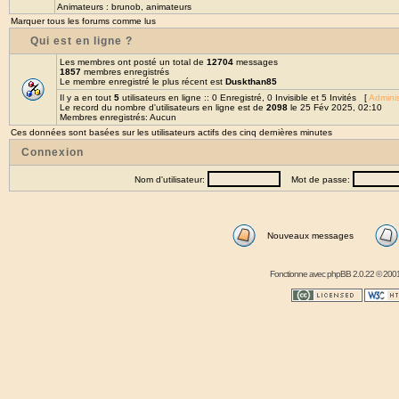
Animateurs :
brunob
,
animateurs
Marquer tous les forums comme lus
Qui est en ligne ?
Les membres ont posté un total de
12704
messages
1857
membres enregistrés
Le membre enregistré le plus récent est
Duskthan85
Il y a en tout
5
utilisateurs en ligne :: 0 Enregistré, 0 Invisible et 5 Invités [
Adminis
Le record du nombre d'utilisateurs en ligne est de
2098
le 25 Fév 2025, 02:10
Membres enregistrés: Aucun
Ces données sont basées sur les utilisateurs actifs des cinq dernières minutes
Connexion
Nom d'utilisateur:
Mot de passe:
Nouveaux messages
Fonctionne avec
phpBB
2.0.22 © 2001