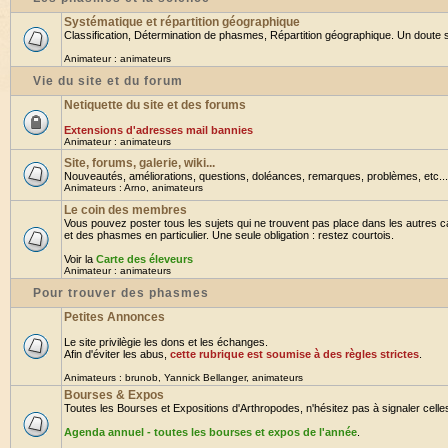
Systématique et répartition géographique
Classification, Détermination de phasmes, Répartition géographique. Un doute su
Animateur :
animateurs
Vie du site et du forum
Netiquette du site et des forums
Extensions d'adresses mail bannies
Animateur :
animateurs
Site, forums, galerie, wiki...
Nouveautés, améliorations, questions, doléances, remarques, problèmes, etc... B
Animateurs :
Arno
,
animateurs
Le coin des membres
Vous pouvez poster tous les sujets qui ne trouvent pas place dans les autres ca
et des phasmes en particulier. Une seule obligation : restez courtois.
Voir la
Carte des éleveurs
Animateur :
animateurs
Pour trouver des phasmes
Petites Annonces
Le site privilègie les dons et les échanges.
Afin d'éviter les abus,
cette rubrique est soumise à des règles strictes
.
Animateurs :
brunob
,
Yannick Bellanger
,
animateurs
Bourses & Expos
Toutes les Bourses et Expositions d'Arthropodes, n'hésitez pas à signaler celles 
Agenda annuel - toutes les bourses et expos de l'année
.