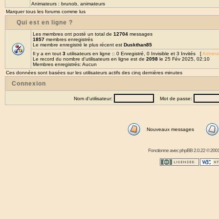
Animateurs :
brunob
,
animateurs
Marquer tous les forums comme lus
Qui est en ligne ?
Les membres ont posté un total de
12704
messages
1857
membres enregistrés
Le membre enregistré le plus récent est
Duskthan85
Il y a en tout
3
utilisateurs en ligne :: 0 Enregistré, 0 Invisible et 3 Invités [
Adminis
Le record du nombre d'utilisateurs en ligne est de
2098
le 25 Fév 2025, 02:10
Membres enregistrés: Aucun
Ces données sont basées sur les utilisateurs actifs des cinq dernières minutes
Connexion
Nom d'utilisateur:
Mot de passe:
Nouveaux messages
Fonctionne avec
phpBB
2.0.22 © 2001