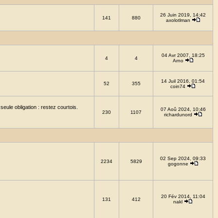
26 Juin 2019, 14:42
141
880
axolotlman
04 Avr 2007, 18:25
4
4
Arno
14 Juil 2016, 01:54
52
355
coin74
eule obligation : restez courtois.
07 Aoû 2024, 10:46
230
1107
richardunord
02 Sep 2024, 09:33
2234
5829
gogonne
20 Fév 2014, 11:04
131
412
nakl