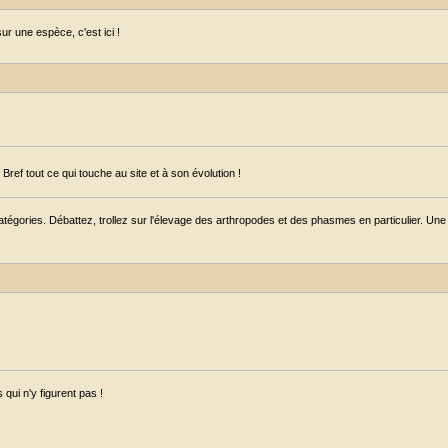
r une espèce, c'est ici !
ref tout ce qui touche au site et à son évolution !
égories. Débattez, trollez sur l'élevage des arthropodes et des phasmes en particulier. Une s
qui n'y figurent pas !