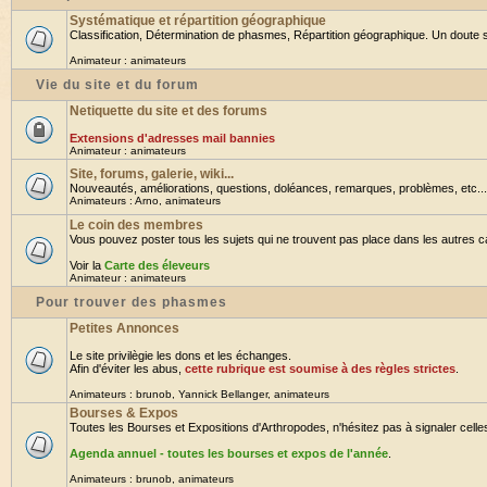
Systématique et répartition géographique
Classification, Détermination de phasmes, Répartition géographique. Un doute su
Animateur :
animateurs
Vie du site et du forum
Netiquette du site et des forums
Extensions d'adresses mail bannies
Animateur :
animateurs
Site, forums, galerie, wiki...
Nouveautés, améliorations, questions, doléances, remarques, problèmes, etc... B
Animateurs :
Arno
,
animateurs
Le coin des membres
Vous pouvez poster tous les sujets qui ne trouvent pas place dans les autres cat
Voir la
Carte des éleveurs
Animateur :
animateurs
Pour trouver des phasmes
Petites Annonces
Le site privilègie les dons et les échanges.
Afin d'éviter les abus,
cette rubrique est soumise à des règles strictes
.
Animateurs :
brunob
,
Yannick Bellanger
,
animateurs
Bourses & Expos
Toutes les Bourses et Expositions d'Arthropodes, n'hésitez pas à signaler celles 
Agenda annuel - toutes les bourses et expos de l'année
.
Animateurs :
brunob
,
animateurs