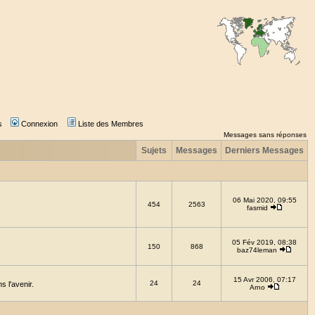
s
Connexion
Liste des Membres
Messages sans réponses
Sujets
Messages
Derniers Messages
06 Mai 2020, 09:55
454
2563
fasmid
05 Fév 2019, 08:38
150
868
baz74leman
15 Avr 2006, 07:17
24
24
 l'avenir.
Arno