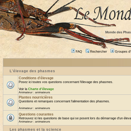
Monde des Phas
FAQ
Rechercher
Groupes d'u
L'élevage des phasmes
Conditions d'élevage
Posez ici toutes vos questions concernant l'élevage des phasmes.
Voir la
Charte d'élevage
Animateur :
animateurs
Plantes nourricières
Questions et remarques concernant l'alimentation des phasmes.
Animateur :
animateurs
Questions courantes
Retrouvez ici les questions de base qui se posent lors du démarrage d'un éleva
Animateur :
animateurs
Les phasmes et la science