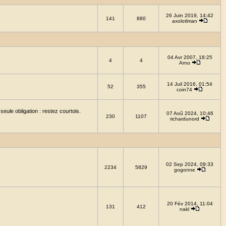
26 Juin 2019, 14:42
141
880
axolotlman
04 Avr 2007, 18:25
4
4
Arno
14 Juil 2016, 01:54
52
355
coin74
eule obligation : restez courtois.
07 Aoû 2024, 10:46
230
1107
richardunord
02 Sep 2024, 09:33
2234
5829
gogonne
20 Fév 2014, 11:04
131
412
nakl