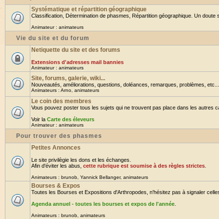
Systématique et répartition géographique
Classification, Détermination de phasmes, Répartition géographique. Un doute su
Animateur :
animateurs
Vie du site et du forum
Netiquette du site et des forums
Extensions d'adresses mail bannies
Animateur :
animateurs
Site, forums, galerie, wiki...
Nouveautés, améliorations, questions, doléances, remarques, problèmes, etc... B
Animateurs :
Arno
,
animateurs
Le coin des membres
Vous pouvez poster tous les sujets qui ne trouvent pas place dans les autres cat
Voir la
Carte des éleveurs
Animateur :
animateurs
Pour trouver des phasmes
Petites Annonces
Le site privilègie les dons et les échanges.
Afin d'éviter les abus,
cette rubrique est soumise à des règles strictes
.
Animateurs :
brunob
,
Yannick Bellanger
,
animateurs
Bourses & Expos
Toutes les Bourses et Expositions d'Arthropodes, n'hésitez pas à signaler celles 
Agenda annuel - toutes les bourses et expos de l'année
.
Animateurs :
brunob
,
animateurs