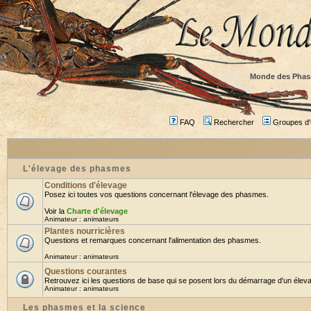
Monde des Phas
FAQ
Rechercher
Groupes d'u
L'élevage des phasmes
Conditions d'élevage
Posez ici toutes vos questions concernant l'élevage des phasmes.
Voir la
Charte d'élevage
Animateur :
animateurs
Plantes nourricières
Questions et remarques concernant l'alimentation des phasmes.
Animateur :
animateurs
Questions courantes
Retrouvez ici les questions de base qui se posent lors du démarrage d'un éleva
Animateur :
animateurs
Les phasmes et la science