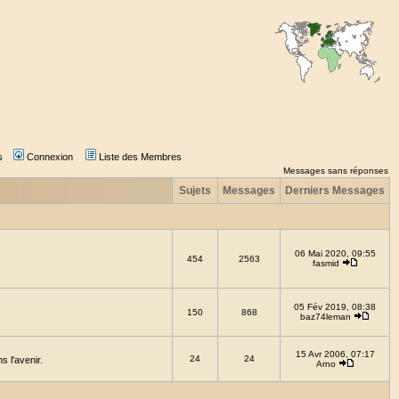
s
Connexion
Liste des Membres
Messages sans réponses
Sujets
Messages
Derniers Messages
06 Mai 2020, 09:55
454
2563
fasmid
05 Fév 2019, 08:38
150
868
baz74leman
15 Avr 2006, 07:17
24
24
 l'avenir.
Arno