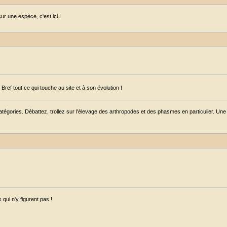
r une espèce, c'est ici !
ref tout ce qui touche au site et à son évolution !
égories. Débattez, trollez sur l'élevage des arthropodes et des phasmes en particulier. Une s
qui n'y figurent pas !