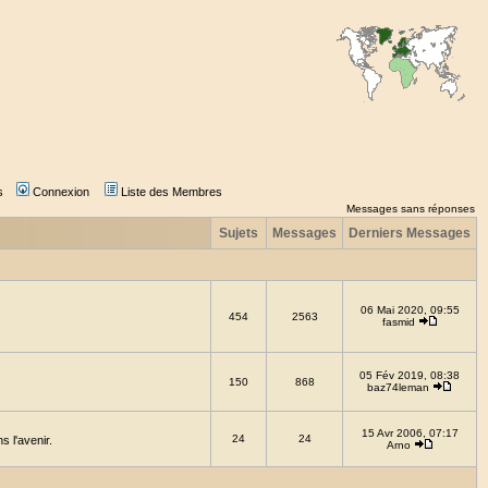
s
Connexion
Liste des Membres
Messages sans réponses
Sujets
Messages
Derniers Messages
06 Mai 2020, 09:55
454
2563
fasmid
05 Fév 2019, 08:38
150
868
baz74leman
15 Avr 2006, 07:17
24
24
 l'avenir.
Arno