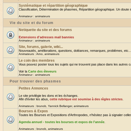
Systématique et répartition géographique
Classification, Détermination de phasmes, Répartition géographique. Un doute su
Animateur :
animateurs
Vie du site et du forum
Netiquette du site et des forums
Extensions d'adresses mail bannies
Animateur :
animateurs
Site, forums, galerie, wiki...
Nouveautés, améliorations, questions, doléances, remarques, problèmes, etc... B
Animateurs :
Arno
,
animateurs
Le coin des membres
Vous pouvez poster tous les sujets qui ne trouvent pas place dans les autres cat
Voir la
Carte des éleveurs
Animateur :
animateurs
Pour trouver des phasmes
Petites Annonces
Le site privilègie les dons et les échanges.
Afin d'éviter les abus,
cette rubrique est soumise à des règles strictes
.
Animateurs :
brunob
,
Yannick Bellanger
,
animateurs
Bourses & Expos
Toutes les Bourses et Expositions d'Arthropodes, n'hésitez pas à signaler celles 
Agenda annuel - toutes les bourses et expos de l'année
.
Animateurs :
brunob
,
animateurs