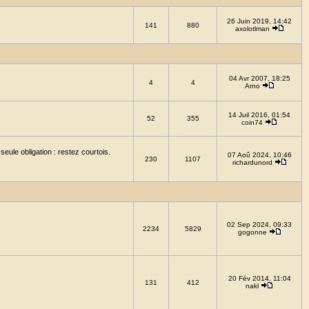
26 Juin 2019, 14:42
141
880
axolotlman
04 Avr 2007, 18:25
4
4
Arno
14 Juil 2016, 01:54
52
355
coin74
eule obligation : restez courtois.
07 Aoû 2024, 10:46
230
1107
richardunord
02 Sep 2024, 09:33
2234
5829
gogonne
20 Fév 2014, 11:04
131
412
nakl