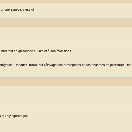
r une espèce, c'est ici !
ref tout ce qui touche au site et à son évolution !
égories. Débattez, trollez sur l'élevage des arthropodes et des phasmes en particulier. Une s
qui n'y figurent pas !