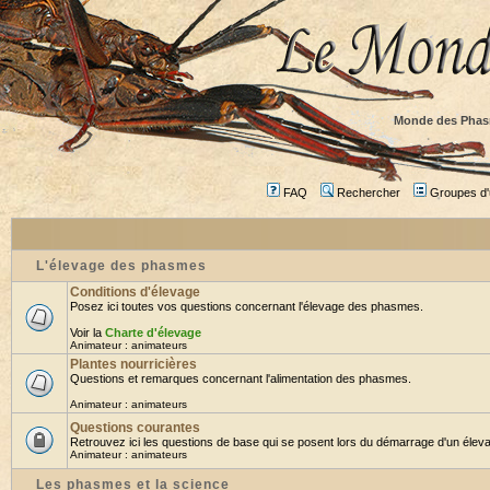
Monde des Phas
FAQ
Rechercher
Groupes d'u
L'élevage des phasmes
Conditions d'élevage
Posez ici toutes vos questions concernant l'élevage des phasmes.
Voir la
Charte d'élevage
Animateur :
animateurs
Plantes nourricières
Questions et remarques concernant l'alimentation des phasmes.
Animateur :
animateurs
Questions courantes
Retrouvez ici les questions de base qui se posent lors du démarrage d'un éleva
Animateur :
animateurs
Les phasmes et la science