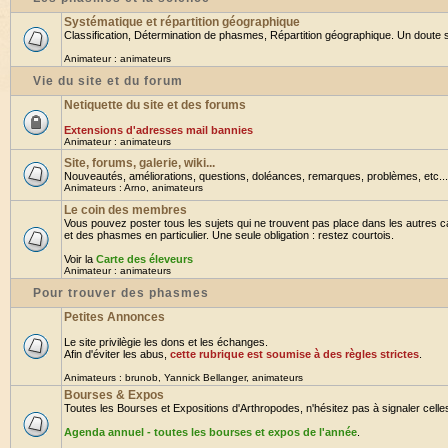
Systématique et répartition géographique
Classification, Détermination de phasmes, Répartition géographique. Un doute su
Animateur :
animateurs
Vie du site et du forum
Netiquette du site et des forums
Extensions d'adresses mail bannies
Animateur :
animateurs
Site, forums, galerie, wiki...
Nouveautés, améliorations, questions, doléances, remarques, problèmes, etc... B
Animateurs :
Arno
,
animateurs
Le coin des membres
Vous pouvez poster tous les sujets qui ne trouvent pas place dans les autres ca
et des phasmes en particulier. Une seule obligation : restez courtois.
Voir la
Carte des éleveurs
Animateur :
animateurs
Pour trouver des phasmes
Petites Annonces
Le site privilègie les dons et les échanges.
Afin d'éviter les abus,
cette rubrique est soumise à des règles strictes
.
Animateurs :
brunob
,
Yannick Bellanger
,
animateurs
Bourses & Expos
Toutes les Bourses et Expositions d'Arthropodes, n'hésitez pas à signaler celles 
Agenda annuel - toutes les bourses et expos de l'année
.