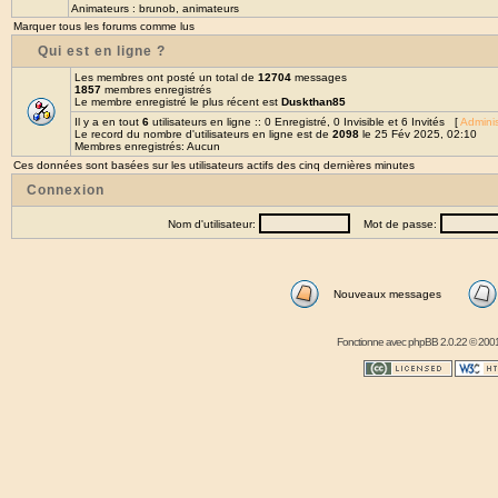
Animateurs :
brunob
,
animateurs
Marquer tous les forums comme lus
Qui est en ligne ?
Les membres ont posté un total de
12704
messages
1857
membres enregistrés
Le membre enregistré le plus récent est
Duskthan85
Il y a en tout
6
utilisateurs en ligne :: 0 Enregistré, 0 Invisible et 6 Invités [
Adminis
Le record du nombre d'utilisateurs en ligne est de
2098
le 25 Fév 2025, 02:10
Membres enregistrés: Aucun
Ces données sont basées sur les utilisateurs actifs des cinq dernières minutes
Connexion
Nom d'utilisateur:
Mot de passe:
Nouveaux messages
Fonctionne avec
phpBB
2.0.22 © 2001