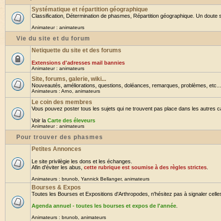
Systématique et répartition géographique
Classification, Détermination de phasmes, Répartition géographique. Un doute su
Animateur :
animateurs
Vie du site et du forum
Netiquette du site et des forums
Extensions d'adresses mail bannies
Animateur :
animateurs
Site, forums, galerie, wiki...
Nouveautés, améliorations, questions, doléances, remarques, problèmes, etc... B
Animateurs :
Arno
,
animateurs
Le coin des membres
Vous pouvez poster tous les sujets qui ne trouvent pas place dans les autres cat
Voir la
Carte des éleveurs
Animateur :
animateurs
Pour trouver des phasmes
Petites Annonces
Le site privilègie les dons et les échanges.
Afin d'éviter les abus,
cette rubrique est soumise à des règles strictes
.
Animateurs :
brunob
,
Yannick Bellanger
,
animateurs
Bourses & Expos
Toutes les Bourses et Expositions d'Arthropodes, n'hésitez pas à signaler celles 
Agenda annuel - toutes les bourses et expos de l'année
.
Animateurs :
brunob
,
animateurs