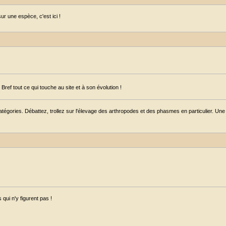
r une espèce, c'est ici !
ref tout ce qui touche au site et à son évolution !
égories. Débattez, trollez sur l'élevage des arthropodes et des phasmes en particulier. Une s
qui n'y figurent pas !