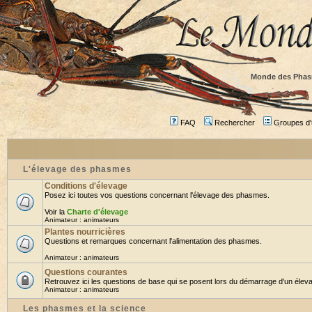
Monde des Phas
FAQ
Rechercher
Groupes d'u
L'élevage des phasmes
Conditions d'élevage
Posez ici toutes vos questions concernant l'élevage des phasmes.
Voir la
Charte d'élevage
Animateur :
animateurs
Plantes nourricières
Questions et remarques concernant l'alimentation des phasmes.
Animateur :
animateurs
Questions courantes
Retrouvez ici les questions de base qui se posent lors du démarrage d'un éleva
Animateur :
animateurs
Les phasmes et la science