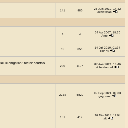
26 Juin 2019, 14:42
141
880
axolotlman
04 Avr 2007, 18:25
4
4
Arno
14 Juil 2016, 01:54
52
355
coin74
eule obligation : restez courtois.
07 Aoû 2024, 10:46
230
1107
richardunord
02 Sep 2024, 09:33
2234
5829
gogonne
20 Fév 2014, 11:04
131
412
nakl