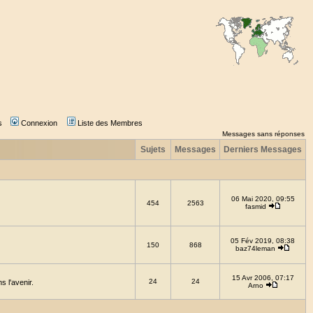
s
Connexion
Liste des Membres
Messages sans réponses
Sujets
Messages
Derniers Messages
06 Mai 2020, 09:55
454
2563
fasmid
05 Fév 2019, 08:38
150
868
baz74leman
15 Avr 2006, 07:17
24
24
 l'avenir.
Arno