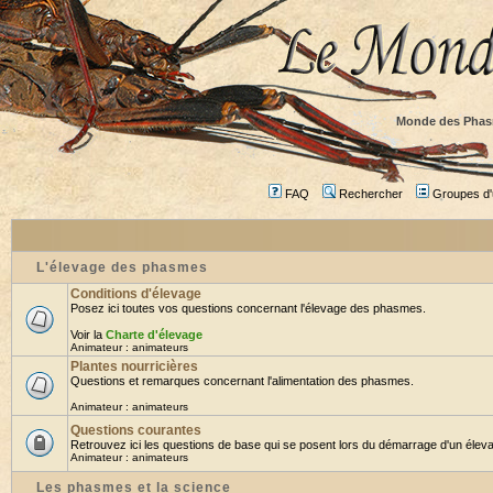
Monde des Phas
FAQ
Rechercher
Groupes d'u
L'élevage des phasmes
Conditions d'élevage
Posez ici toutes vos questions concernant l'élevage des phasmes.
Voir la
Charte d'élevage
Animateur :
animateurs
Plantes nourricières
Questions et remarques concernant l'alimentation des phasmes.
Animateur :
animateurs
Questions courantes
Retrouvez ici les questions de base qui se posent lors du démarrage d'un éleva
Animateur :
animateurs
Les phasmes et la science