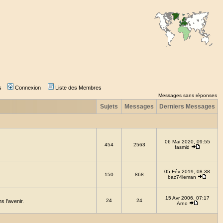
s
Connexion
Liste des Membres
Messages sans réponses
Sujets
Messages
Derniers Messages
06 Mai 2020, 09:55
454
2563
fasmid
05 Fév 2019, 08:38
150
868
baz74leman
15 Avr 2006, 07:17
24
24
 l'avenir.
Arno