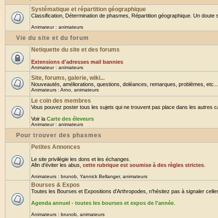
Systématique et répartition géographique
Classification, Détermination de phasmes, Répartition géographique. Un doute su
Animateur :
animateurs
Vie du site et du forum
Netiquette du site et des forums
Extensions d'adresses mail bannies
Animateur :
animateurs
Site, forums, galerie, wiki...
Nouveautés, améliorations, questions, doléances, remarques, problèmes, etc... B
Animateurs :
Arno
,
animateurs
Le coin des membres
Vous pouvez poster tous les sujets qui ne trouvent pas place dans les autres cat
Voir la
Carte des éleveurs
Animateur :
animateurs
Pour trouver des phasmes
Petites Annonces
Le site privilègie les dons et les échanges.
Afin d'éviter les abus,
cette rubrique est soumise à des règles strictes
.
Animateurs :
brunob
,
Yannick Bellanger
,
animateurs
Bourses & Expos
Toutes les Bourses et Expositions d'Arthropodes, n'hésitez pas à signaler celles 
Agenda annuel - toutes les bourses et expos de l'année
.
Animateurs :
brunob
,
animateurs