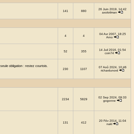
26 Juin 2019, 14:42
141
880
axolotlman
04 Avr 2007, 18:25
4
4
Arno
14 Juil 2016, 01:54
52
355
coin74
eule obligation : restez courtois.
07 Aoû 2024, 10:46
230
1107
richardunord
02 Sep 2024, 09:33
2234
5829
gogonne
20 Fév 2014, 11:04
131
412
nakl