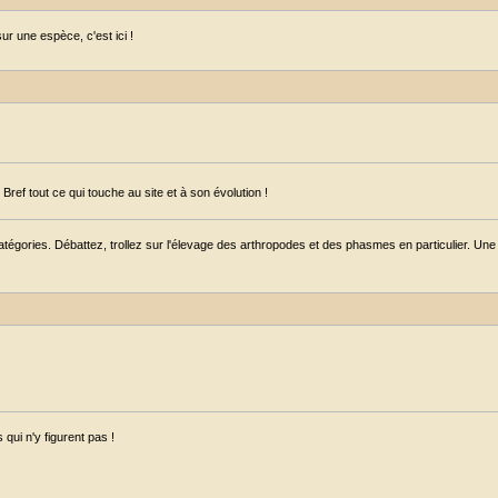
r une espèce, c'est ici !
ref tout ce qui touche au site et à son évolution !
égories. Débattez, trollez sur l'élevage des arthropodes et des phasmes en particulier. Une s
qui n'y figurent pas !