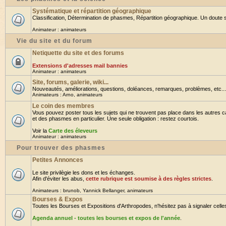
Systématique et répartition géographique
Classification, Détermination de phasmes, Répartition géographique. Un doute su
Animateur :
animateurs
Vie du site et du forum
Netiquette du site et des forums
Extensions d'adresses mail bannies
Animateur :
animateurs
Site, forums, galerie, wiki...
Nouveautés, améliorations, questions, doléances, remarques, problèmes, etc... B
Animateurs :
Arno
,
animateurs
Le coin des membres
Vous pouvez poster tous les sujets qui ne trouvent pas place dans les autres ca
et des phasmes en particulier. Une seule obligation : restez courtois.
Voir la
Carte des éleveurs
Animateur :
animateurs
Pour trouver des phasmes
Petites Annonces
Le site privilègie les dons et les échanges.
Afin d'éviter les abus,
cette rubrique est soumise à des règles strictes
.
Animateurs :
brunob
,
Yannick Bellanger
,
animateurs
Bourses & Expos
Toutes les Bourses et Expositions d'Arthropodes, n'hésitez pas à signaler celles 
Agenda annuel - toutes les bourses et expos de l'année
.