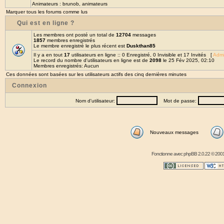
Animateurs :
brunob
,
animateurs
Marquer tous les forums comme lus
Qui est en ligne ?
Les membres ont posté un total de
12704
messages
1857
membres enregistrés
Le membre enregistré le plus récent est
Duskthan85
Il y a en tout
17
utilisateurs en ligne :: 0 Enregistré, 0 Invisible et 17 Invités [
Admi
Le record du nombre d'utilisateurs en ligne est de
2098
le 25 Fév 2025, 02:10
Membres enregistrés: Aucun
Ces données sont basées sur les utilisateurs actifs des cinq dernières minutes
Connexion
Nom d'utilisateur:
Mot de passe:
Nouveaux messages
Fonctionne avec
phpBB
2.0.22 © 2001