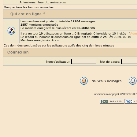
Animateurs :
brunob
,
animateurs
Marquer tous les forums comme lus
Qui est en ligne ?
Les membres ont posté un total de
12704
messages
1857
membres enregistrés
Le membre enregistré le plus récent est
Duskthan85
Il y a en tout
10
utilisateurs en ligne :: 0 Enregistré, 0 Invisible et 10 Invités [
Admi
Le record du nombre d'utilisateurs en ligne est de
2098
le 25 Fév 2025, 02:10
Membres enregistrés: Aucun
Ces données sont basées sur les utilisateurs actifs des cinq dernières minutes
Connexion
Nom d'utilisateur:
Mot de passe:
Nouveaux messages
Fonctionne avec
phpBB
2.0.22 © 2001