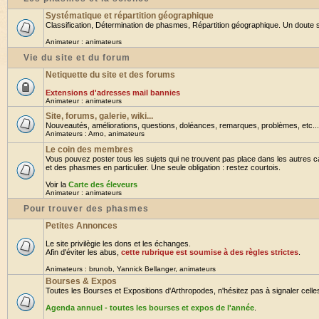
Systématique et répartition géographique
Classification, Détermination de phasmes, Répartition géographique. Un doute su
Animateur :
animateurs
Vie du site et du forum
Netiquette du site et des forums
Extensions d'adresses mail bannies
Animateur :
animateurs
Site, forums, galerie, wiki...
Nouveautés, améliorations, questions, doléances, remarques, problèmes, etc... B
Animateurs :
Arno
,
animateurs
Le coin des membres
Vous pouvez poster tous les sujets qui ne trouvent pas place dans les autres ca
et des phasmes en particulier. Une seule obligation : restez courtois.
Voir la
Carte des éleveurs
Animateur :
animateurs
Pour trouver des phasmes
Petites Annonces
Le site privilègie les dons et les échanges.
Afin d'éviter les abus,
cette rubrique est soumise à des règles strictes
.
Animateurs :
brunob
,
Yannick Bellanger
,
animateurs
Bourses & Expos
Toutes les Bourses et Expositions d'Arthropodes, n'hésitez pas à signaler celles 
Agenda annuel - toutes les bourses et expos de l'année
.