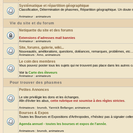
Systématique et répartition géographique
Classification, Détermination de phasmes, Répartition géographique. Un doute su
Animateur :
animateurs
Vie du site et du forum
Netiquette du site et des forums
Extensions d'adresses mail bannies
Animateur :
animateurs
Site, forums, galerie, wiki...
Nouveautés, améliorations, questions, doléances, remarques, problèmes, etc... B
Animateurs :
Arno
,
animateurs
Le coin des membres
Vous pouvez poster tous les sujets qui ne trouvent pas place dans les autres cat
Voir la
Carte des éleveurs
Animateur :
animateurs
Pour trouver des phasmes
Petites Annonces
Le site privilègie les dons et les échanges.
Afin d'éviter les abus,
cette rubrique est soumise à des règles strictes
.
Animateurs :
brunob
,
Yannick Bellanger
,
animateurs
Bourses & Expos
Toutes les Bourses et Expositions d'Arthropodes, n'hésitez pas à signaler celles 
Agenda annuel - toutes les bourses et expos de l'année
.
Animateurs :
brunob
,
animateurs