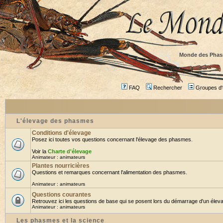
Monde des Phas
FAQ
Rechercher
Groupes d'u
L'élevage des phasmes
Conditions d'élevage
Posez ici toutes vos questions concernant l'élevage des phasmes.
Voir la
Charte d'élevage
Animateur :
animateurs
Plantes nourricières
Questions et remarques concernant l'alimentation des phasmes.
Animateur :
animateurs
Questions courantes
Retrouvez ici les questions de base qui se posent lors du démarrage d'un éleva
Animateur :
animateurs
Les phasmes et la science