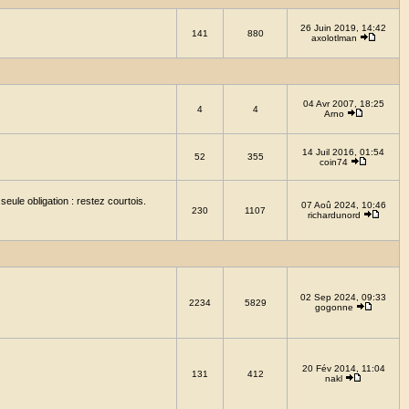
26 Juin 2019, 14:42
141
880
axolotlman
04 Avr 2007, 18:25
4
4
Arno
14 Juil 2016, 01:54
52
355
coin74
eule obligation : restez courtois.
07 Aoû 2024, 10:46
230
1107
richardunord
02 Sep 2024, 09:33
2234
5829
gogonne
20 Fév 2014, 11:04
131
412
nakl