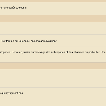
r une espèce, c'est ici !
ref tout ce qui touche au site et à son évolution !
égories. Débattez, trollez sur l'élevage des arthropodes et des phasmes en particulier. Une s
qui n'y figurent pas !