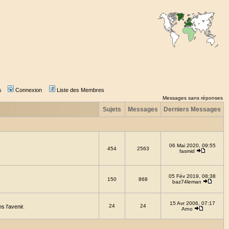
s
Connexion
Liste des Membres
Messages sans réponses
Sujets
Messages
Derniers Messages
06 Mai 2020, 09:55
454
2563
fasmid
05 Fév 2019, 08:38
150
868
baz74leman
15 Avr 2006, 07:17
24
24
 l'avenir.
Arno