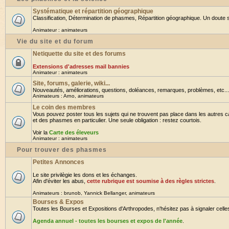
Systématique et répartition géographique
Classification, Détermination de phasmes, Répartition géographique. Un doute su
Animateur :
animateurs
Vie du site et du forum
Netiquette du site et des forums
Extensions d'adresses mail bannies
Animateur :
animateurs
Site, forums, galerie, wiki...
Nouveautés, améliorations, questions, doléances, remarques, problèmes, etc... B
Animateurs :
Arno
,
animateurs
Le coin des membres
Vous pouvez poster tous les sujets qui ne trouvent pas place dans les autres ca
et des phasmes en particulier. Une seule obligation : restez courtois.
Voir la
Carte des éleveurs
Animateur :
animateurs
Pour trouver des phasmes
Petites Annonces
Le site privilègie les dons et les échanges.
Afin d'éviter les abus,
cette rubrique est soumise à des règles strictes
.
Animateurs :
brunob
,
Yannick Bellanger
,
animateurs
Bourses & Expos
Toutes les Bourses et Expositions d'Arthropodes, n'hésitez pas à signaler celles 
Agenda annuel - toutes les bourses et expos de l'année
.