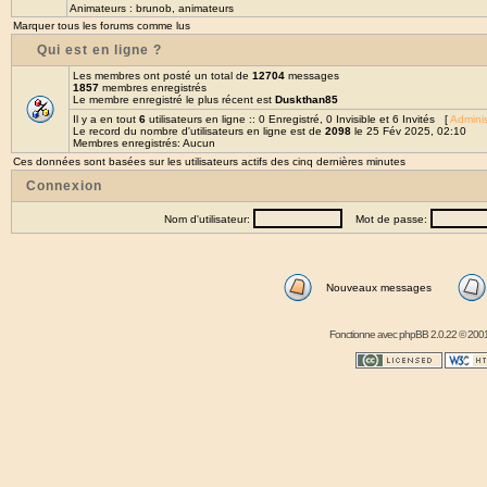
Animateurs :
brunob
,
animateurs
Marquer tous les forums comme lus
Qui est en ligne ?
Les membres ont posté un total de
12704
messages
1857
membres enregistrés
Le membre enregistré le plus récent est
Duskthan85
Il y a en tout
6
utilisateurs en ligne :: 0 Enregistré, 0 Invisible et 6 Invités [
Adminis
Le record du nombre d'utilisateurs en ligne est de
2098
le 25 Fév 2025, 02:10
Membres enregistrés: Aucun
Ces données sont basées sur les utilisateurs actifs des cinq dernières minutes
Connexion
Nom d'utilisateur:
Mot de passe:
Nouveaux messages
Fonctionne avec
phpBB
2.0.22 © 2001