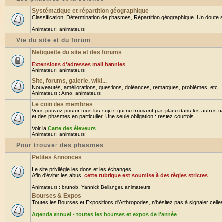
Systématique et répartition géographique
Classification, Détermination de phasmes, Répartition géographique. Un doute su
Animateur :
animateurs
Vie du site et du forum
Netiquette du site et des forums
Extensions d'adresses mail bannies
Animateur :
animateurs
Site, forums, galerie, wiki...
Nouveautés, améliorations, questions, doléances, remarques, problèmes, etc... B
Animateurs :
Arno
,
animateurs
Le coin des membres
Vous pouvez poster tous les sujets qui ne trouvent pas place dans les autres ca
et des phasmes en particulier. Une seule obligation : restez courtois.
Voir la
Carte des éleveurs
Animateur :
animateurs
Pour trouver des phasmes
Petites Annonces
Le site privilègie les dons et les échanges.
Afin d'éviter les abus,
cette rubrique est soumise à des règles strictes
.
Animateurs :
brunob
,
Yannick Bellanger
,
animateurs
Bourses & Expos
Toutes les Bourses et Expositions d'Arthropodes, n'hésitez pas à signaler celles 
Agenda annuel - toutes les bourses et expos de l'année
.