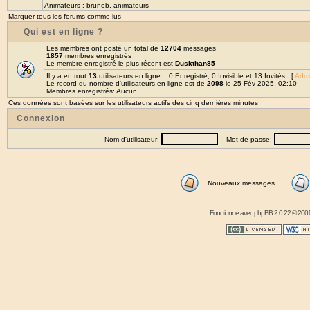
Animateurs :
brunob
,
animateurs
Marquer tous les forums comme lus
Qui est en ligne ?
Les membres ont posté un total de
12704
messages
1857
membres enregistrés
Le membre enregistré le plus récent est
Duskthan85
Il y a en tout
13
utilisateurs en ligne :: 0 Enregistré, 0 Invisible et 13 Invités [
Admi
Le record du nombre d'utilisateurs en ligne est de
2098
le 25 Fév 2025, 02:10
Membres enregistrés: Aucun
Ces données sont basées sur les utilisateurs actifs des cinq dernières minutes
Connexion
Nom d'utilisateur:
Mot de passe:
Nouveaux messages
Fonctionne avec
phpBB
2.0.22 © 2001