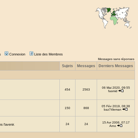
s
Connexion
Liste des Membres
Messages sans réponses
Sujets
Messages
Derniers Messages
06 Mai 2020, 09:55
454
2563
fasmid
05 Fév 2019, 08:38
150
868
baz74leman
15 Avr 2006, 07:17
24
24
 l'avenir.
Arno