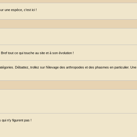
r une espèce, c'est ici !
ref tout ce qui touche au site et à son évolution !
égories. Débattez, trollez sur l'élevage des arthropodes et des phasmes en particulier. Une s
qui n'y figurent pas !