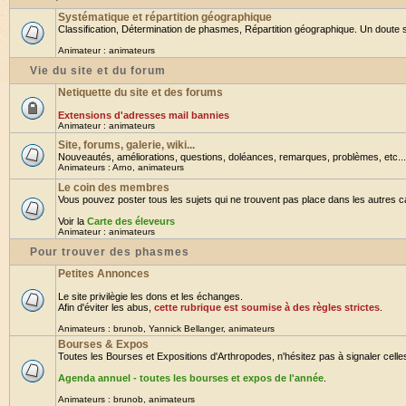
Systématique et répartition géographique
Classification, Détermination de phasmes, Répartition géographique. Un doute su
Animateur :
animateurs
Vie du site et du forum
Netiquette du site et des forums
Extensions d'adresses mail bannies
Animateur :
animateurs
Site, forums, galerie, wiki...
Nouveautés, améliorations, questions, doléances, remarques, problèmes, etc... B
Animateurs :
Arno
,
animateurs
Le coin des membres
Vous pouvez poster tous les sujets qui ne trouvent pas place dans les autres cat
Voir la
Carte des éleveurs
Animateur :
animateurs
Pour trouver des phasmes
Petites Annonces
Le site privilègie les dons et les échanges.
Afin d'éviter les abus,
cette rubrique est soumise à des règles strictes
.
Animateurs :
brunob
,
Yannick Bellanger
,
animateurs
Bourses & Expos
Toutes les Bourses et Expositions d'Arthropodes, n'hésitez pas à signaler celles 
Agenda annuel - toutes les bourses et expos de l'année
.
Animateurs :
brunob
,
animateurs