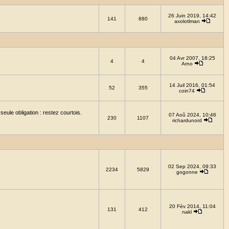
26 Juin 2019, 14:42
141
880
axolotlman
04 Avr 2007, 18:25
4
4
Arno
14 Juil 2016, 01:54
52
355
coin74
eule obligation : restez courtois.
07 Aoû 2024, 10:46
230
1107
richardunord
02 Sep 2024, 09:33
2234
5829
gogonne
20 Fév 2014, 11:04
131
412
nakl