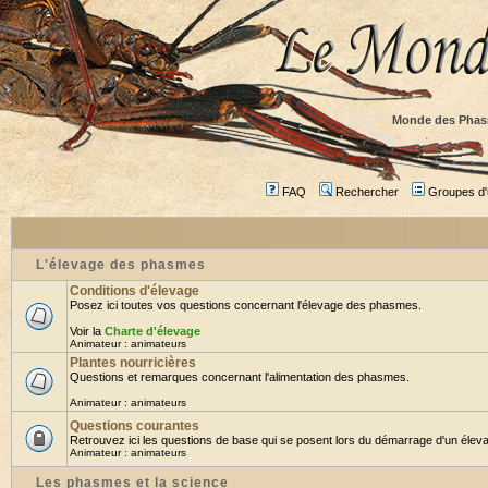
Monde des Phas
FAQ
Rechercher
Groupes d'u
L'élevage des phasmes
Conditions d'élevage
Posez ici toutes vos questions concernant l'élevage des phasmes.
Voir la
Charte d'élevage
Animateur :
animateurs
Plantes nourricières
Questions et remarques concernant l'alimentation des phasmes.
Animateur :
animateurs
Questions courantes
Retrouvez ici les questions de base qui se posent lors du démarrage d'un éleva
Animateur :
animateurs
Les phasmes et la science