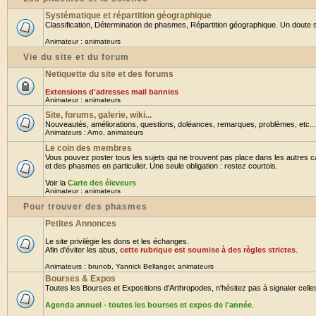
Systématique et répartition géographique
Classification, Détermination de phasmes, Répartition géographique. Un doute su
Animateur :
animateurs
Vie du site et du forum
Netiquette du site et des forums
Extensions d'adresses mail bannies
Animateur :
animateurs
Site, forums, galerie, wiki...
Nouveautés, améliorations, questions, doléances, remarques, problèmes, etc... B
Animateurs :
Arno
,
animateurs
Le coin des membres
Vous pouvez poster tous les sujets qui ne trouvent pas place dans les autres ca
et des phasmes en particulier. Une seule obligation : restez courtois.
Voir la
Carte des éleveurs
Animateur :
animateurs
Pour trouver des phasmes
Petites Annonces
Le site privilègie les dons et les échanges.
Afin d'éviter les abus,
cette rubrique est soumise à des règles strictes
.
Animateurs :
brunob
,
Yannick Bellanger
,
animateurs
Bourses & Expos
Toutes les Bourses et Expositions d'Arthropodes, n'hésitez pas à signaler celles 
Agenda annuel - toutes les bourses et expos de l'année
.