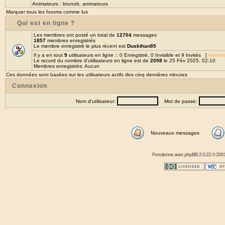
Animateurs :
brunob
,
animateurs
Marquer tous les forums comme lus
Qui est en ligne ?
Les membres ont posté un total de
12704
messages
1857
membres enregistrés
Le membre enregistré le plus récent est
Duskthan85
Il y a en tout
9
utilisateurs en ligne :: 0 Enregistré, 0 Invisible et 9 Invités [
Adminis
Le record du nombre d'utilisateurs en ligne est de
2098
le 25 Fév 2025, 02:10
Membres enregistrés: Aucun
Ces données sont basées sur les utilisateurs actifs des cinq dernières minutes
Connexion
Nom d'utilisateur:
Mot de passe:
Nouveaux messages
Fonctionne avec
phpBB
2.0.22 © 2001