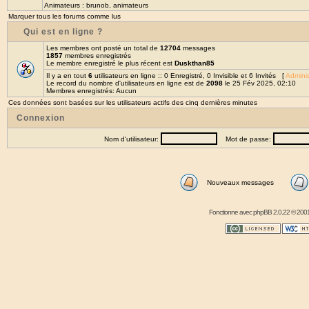
Animateurs :
brunob
,
animateurs
Marquer tous les forums comme lus
Qui est en ligne ?
Les membres ont posté un total de
12704
messages
1857
membres enregistrés
Le membre enregistré le plus récent est
Duskthan85
Il y a en tout
6
utilisateurs en ligne :: 0 Enregistré, 0 Invisible et 6 Invités [
Adminis
Le record du nombre d'utilisateurs en ligne est de
2098
le 25 Fév 2025, 02:10
Membres enregistrés: Aucun
Ces données sont basées sur les utilisateurs actifs des cinq dernières minutes
Connexion
Nom d'utilisateur:
Mot de passe:
Nouveaux messages
Fonctionne avec
phpBB
2.0.22 © 2001