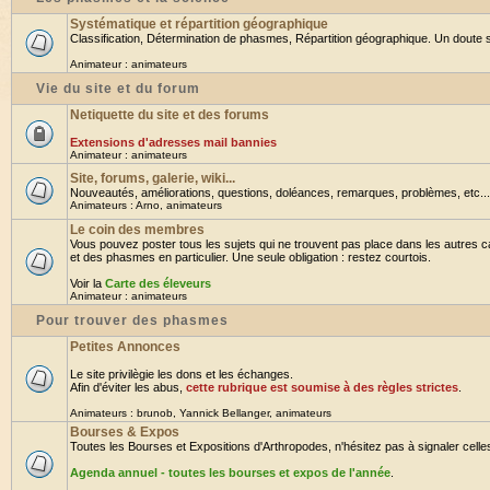
Systématique et répartition géographique
Classification, Détermination de phasmes, Répartition géographique. Un doute su
Animateur :
animateurs
Vie du site et du forum
Netiquette du site et des forums
Extensions d'adresses mail bannies
Animateur :
animateurs
Site, forums, galerie, wiki...
Nouveautés, améliorations, questions, doléances, remarques, problèmes, etc... B
Animateurs :
Arno
,
animateurs
Le coin des membres
Vous pouvez poster tous les sujets qui ne trouvent pas place dans les autres ca
et des phasmes en particulier. Une seule obligation : restez courtois.
Voir la
Carte des éleveurs
Animateur :
animateurs
Pour trouver des phasmes
Petites Annonces
Le site privilègie les dons et les échanges.
Afin d'éviter les abus,
cette rubrique est soumise à des règles strictes
.
Animateurs :
brunob
,
Yannick Bellanger
,
animateurs
Bourses & Expos
Toutes les Bourses et Expositions d'Arthropodes, n'hésitez pas à signaler celles 
Agenda annuel - toutes les bourses et expos de l'année
.