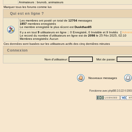
Animateurs :
brunob
,
animateurs
Marquer tous les forums comme lus
Qui est en ligne ?
Les membres ont posté un total de
12704
messages
1857
membres enregistrés
Le membre enregistré le plus récent est
Duskthan85
Il y a en tout
9
utilisateurs en ligne :: 0 Enregistré, 0 Invisible et 9 Invités [
Adminis
Le record du nombre d'utilisateurs en ligne est de
2098
le 25 Fév 2025, 02:10
Membres enregistrés: Aucun
Ces données sont basées sur les utilisateurs actifs des cinq dernières minutes
Connexion
Nom d'utilisateur:
Mot de passe:
Nouveaux messages
Fonctionne avec
phpBB
2.0.22 © 2001