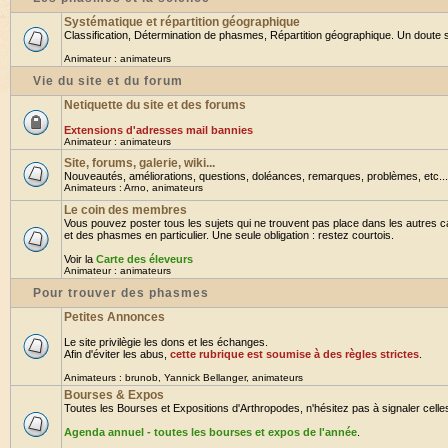
Systématique et répartition géographique
Classification, Détermination de phasmes, Répartition géographique. Un doute su
Animateur :
animateurs
Vie du site et du forum
Netiquette du site et des forums
Extensions d'adresses mail bannies
Animateur :
animateurs
Site, forums, galerie, wiki...
Nouveautés, améliorations, questions, doléances, remarques, problèmes, etc... B
Animateurs :
Arno
,
animateurs
Le coin des membres
Vous pouvez poster tous les sujets qui ne trouvent pas place dans les autres ca
et des phasmes en particulier. Une seule obligation : restez courtois.
Voir la
Carte des éleveurs
Animateur :
animateurs
Pour trouver des phasmes
Petites Annonces
Le site privilègie les dons et les échanges.
Afin d'éviter les abus,
cette rubrique est soumise à des règles strictes
.
Animateurs :
brunob
,
Yannick Bellanger
,
animateurs
Bourses & Expos
Toutes les Bourses et Expositions d'Arthropodes, n'hésitez pas à signaler celles 
Agenda annuel - toutes les bourses et expos de l'année
.