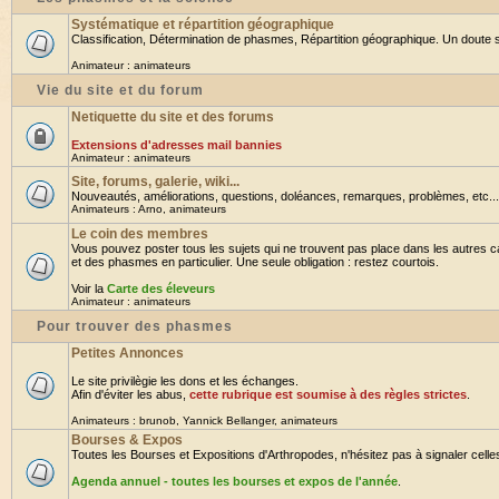
Systématique et répartition géographique
Classification, Détermination de phasmes, Répartition géographique. Un doute su
Animateur :
animateurs
Vie du site et du forum
Netiquette du site et des forums
Extensions d'adresses mail bannies
Animateur :
animateurs
Site, forums, galerie, wiki...
Nouveautés, améliorations, questions, doléances, remarques, problèmes, etc... B
Animateurs :
Arno
,
animateurs
Le coin des membres
Vous pouvez poster tous les sujets qui ne trouvent pas place dans les autres ca
et des phasmes en particulier. Une seule obligation : restez courtois.
Voir la
Carte des éleveurs
Animateur :
animateurs
Pour trouver des phasmes
Petites Annonces
Le site privilègie les dons et les échanges.
Afin d'éviter les abus,
cette rubrique est soumise à des règles strictes
.
Animateurs :
brunob
,
Yannick Bellanger
,
animateurs
Bourses & Expos
Toutes les Bourses et Expositions d'Arthropodes, n'hésitez pas à signaler celles 
Agenda annuel - toutes les bourses et expos de l'année
.