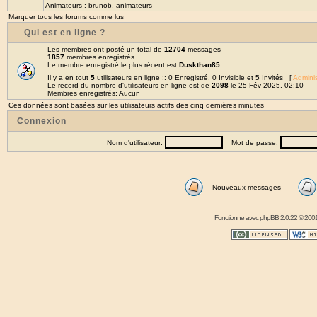
Animateurs :
brunob
,
animateurs
Marquer tous les forums comme lus
Qui est en ligne ?
Les membres ont posté un total de
12704
messages
1857
membres enregistrés
Le membre enregistré le plus récent est
Duskthan85
Il y a en tout
5
utilisateurs en ligne :: 0 Enregistré, 0 Invisible et 5 Invités [
Adminis
Le record du nombre d'utilisateurs en ligne est de
2098
le 25 Fév 2025, 02:10
Membres enregistrés: Aucun
Ces données sont basées sur les utilisateurs actifs des cinq dernières minutes
Connexion
Nom d'utilisateur:
Mot de passe:
Nouveaux messages
Fonctionne avec
phpBB
2.0.22 © 2001