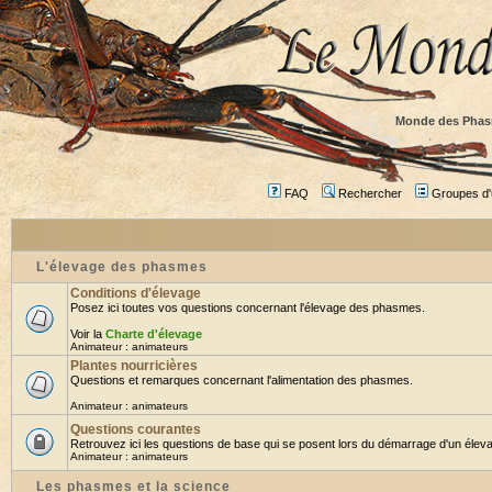
Monde des Phas
FAQ
Rechercher
Groupes d'u
L'élevage des phasmes
Conditions d'élevage
Posez ici toutes vos questions concernant l'élevage des phasmes.
Voir la
Charte d'élevage
Animateur :
animateurs
Plantes nourricières
Questions et remarques concernant l'alimentation des phasmes.
Animateur :
animateurs
Questions courantes
Retrouvez ici les questions de base qui se posent lors du démarrage d'un éleva
Animateur :
animateurs
Les phasmes et la science