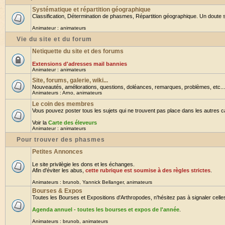
Systématique et répartition géographique
Classification, Détermination de phasmes, Répartition géographique. Un doute su
Animateur :
animateurs
Vie du site et du forum
Netiquette du site et des forums
Extensions d'adresses mail bannies
Animateur :
animateurs
Site, forums, galerie, wiki...
Nouveautés, améliorations, questions, doléances, remarques, problèmes, etc... B
Animateurs :
Arno
,
animateurs
Le coin des membres
Vous pouvez poster tous les sujets qui ne trouvent pas place dans les autres cat
Voir la
Carte des éleveurs
Animateur :
animateurs
Pour trouver des phasmes
Petites Annonces
Le site privilègie les dons et les échanges.
Afin d'éviter les abus,
cette rubrique est soumise à des règles strictes
.
Animateurs :
brunob
,
Yannick Bellanger
,
animateurs
Bourses & Expos
Toutes les Bourses et Expositions d'Arthropodes, n'hésitez pas à signaler celles 
Agenda annuel - toutes les bourses et expos de l'année
.
Animateurs :
brunob
,
animateurs