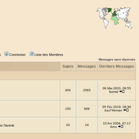
s
Connexion
Liste des Membres
Messages sans réponses
Sujets
Messages
Derniers Messages
06 Mai 2020, 09:55
454
2563
fasmid
05 Fév 2019, 08:38
150
868
baz74leman
15 Avr 2006, 07:17
24
24
 l'avenir.
Arno