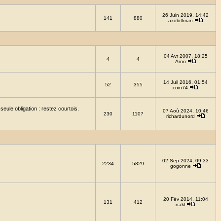
26 Juin 2019, 14:42
141
880
axolotlman
04 Avr 2007, 18:25
4
4
Arno
14 Juil 2016, 01:54
52
355
coin74
eule obligation : restez courtois.
07 Aoû 2024, 10:46
230
1107
richardunord
02 Sep 2024, 09:33
2234
5829
gogonne
20 Fév 2014, 11:04
131
412
nakl