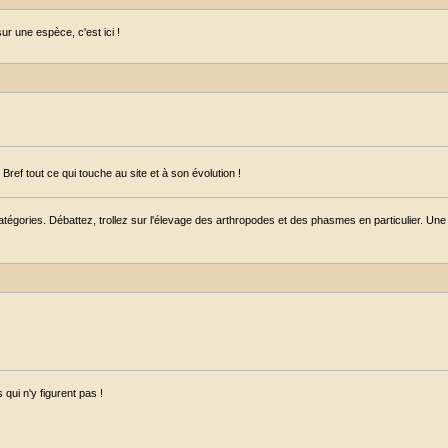
r une espèce, c'est ici !
ref tout ce qui touche au site et à son évolution !
égories. Débattez, trollez sur l'élevage des arthropodes et des phasmes en particulier. Une s
qui n'y figurent pas !