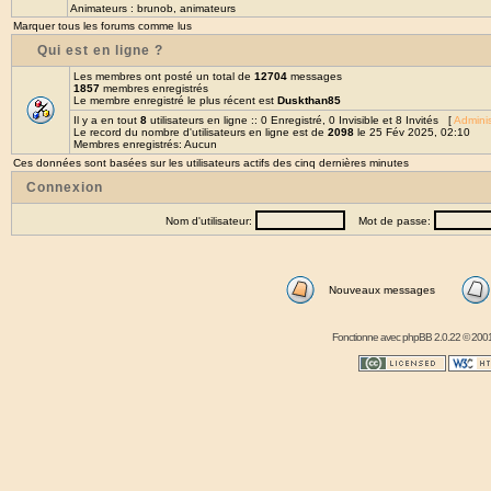
Animateurs :
brunob
,
animateurs
Marquer tous les forums comme lus
Qui est en ligne ?
Les membres ont posté un total de
12704
messages
1857
membres enregistrés
Le membre enregistré le plus récent est
Duskthan85
Il y a en tout
8
utilisateurs en ligne :: 0 Enregistré, 0 Invisible et 8 Invités [
Adminis
Le record du nombre d'utilisateurs en ligne est de
2098
le 25 Fév 2025, 02:10
Membres enregistrés: Aucun
Ces données sont basées sur les utilisateurs actifs des cinq dernières minutes
Connexion
Nom d'utilisateur:
Mot de passe:
Nouveaux messages
Fonctionne avec
phpBB
2.0.22 © 2001