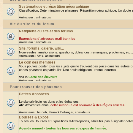
Systématique et répartition géographique
Classification, Détermination de phasmes, Répartition géographique. Un doute su
Animateur :
animateurs
Vie du site et du forum
Netiquette du site et des forums
Extensions d'adresses mail bannies
Animateur :
animateurs
Site, forums, galerie, wiki...
Nouveautés, améliorations, questions, doléances, remarques, problèmes, etc... B
Animateurs :
Arno
,
animateurs
Le coin des membres
Vous pouvez poster tous les sujets qui ne trouvent pas place dans les autres ca
et des phasmes en particulier. Une seule obligation : restez courtois.
Voir la
Carte des éleveurs
Animateur :
animateurs
Pour trouver des phasmes
Petites Annonces
Le site privilègie les dons et les échanges.
Afin d'éviter les abus,
cette rubrique est soumise à des règles strictes
.
Animateurs :
brunob
,
Yannick Bellanger
,
animateurs
Bourses & Expos
Toutes les Bourses et Expositions d'Arthropodes, n'hésitez pas à signaler celles 
Agenda annuel - toutes les bourses et expos de l'année
.