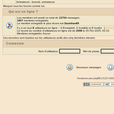
Animateurs :
brunob
,
animateurs
Marquer tous les forums comme lus
Qui est en ligne ?
Les membres ont posté un total de
12704
messages
1857
membres enregistrés
Le membre enregistré le plus récent est
Duskthan85
Il y a en tout
8
utilisateurs en ligne :: 0 Enregistré, 0 Invisible et 8 Invités [
Adminis
Le record du nombre d'utilisateurs en ligne est de
2098
le 25 Fév 2025, 02:10
Membres enregistrés: Aucun
Ces données sont basées sur les utilisateurs actifs des cinq dernières minutes
Connexion
Nom d'utilisateur:
Mot de passe:
Nouveaux messages
Fonctionne avec
phpBB
2.0.22 © 2001