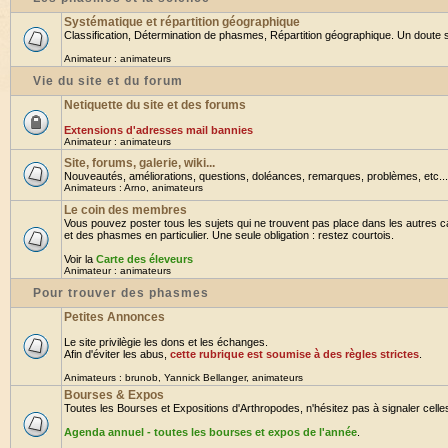
Systématique et répartition géographique
Classification, Détermination de phasmes, Répartition géographique. Un doute su
Animateur :
animateurs
Vie du site et du forum
Netiquette du site et des forums
Extensions d'adresses mail bannies
Animateur :
animateurs
Site, forums, galerie, wiki...
Nouveautés, améliorations, questions, doléances, remarques, problèmes, etc... B
Animateurs :
Arno
,
animateurs
Le coin des membres
Vous pouvez poster tous les sujets qui ne trouvent pas place dans les autres ca
et des phasmes en particulier. Une seule obligation : restez courtois.
Voir la
Carte des éleveurs
Animateur :
animateurs
Pour trouver des phasmes
Petites Annonces
Le site privilègie les dons et les échanges.
Afin d'éviter les abus,
cette rubrique est soumise à des règles strictes
.
Animateurs :
brunob
,
Yannick Bellanger
,
animateurs
Bourses & Expos
Toutes les Bourses et Expositions d'Arthropodes, n'hésitez pas à signaler celles 
Agenda annuel - toutes les bourses et expos de l'année
.