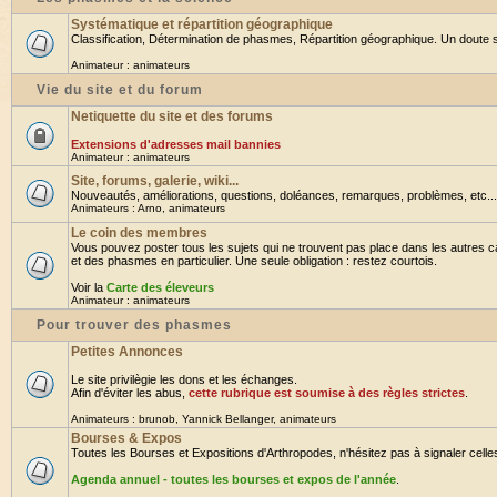
Systématique et répartition géographique
Classification, Détermination de phasmes, Répartition géographique. Un doute su
Animateur :
animateurs
Vie du site et du forum
Netiquette du site et des forums
Extensions d'adresses mail bannies
Animateur :
animateurs
Site, forums, galerie, wiki...
Nouveautés, améliorations, questions, doléances, remarques, problèmes, etc... B
Animateurs :
Arno
,
animateurs
Le coin des membres
Vous pouvez poster tous les sujets qui ne trouvent pas place dans les autres ca
et des phasmes en particulier. Une seule obligation : restez courtois.
Voir la
Carte des éleveurs
Animateur :
animateurs
Pour trouver des phasmes
Petites Annonces
Le site privilègie les dons et les échanges.
Afin d'éviter les abus,
cette rubrique est soumise à des règles strictes
.
Animateurs :
brunob
,
Yannick Bellanger
,
animateurs
Bourses & Expos
Toutes les Bourses et Expositions d'Arthropodes, n'hésitez pas à signaler celles 
Agenda annuel - toutes les bourses et expos de l'année
.