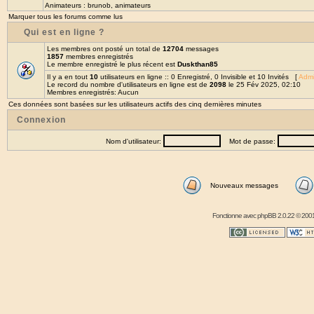
Animateurs :
brunob
,
animateurs
Marquer tous les forums comme lus
Qui est en ligne ?
Les membres ont posté un total de
12704
messages
1857
membres enregistrés
Le membre enregistré le plus récent est
Duskthan85
Il y a en tout
10
utilisateurs en ligne :: 0 Enregistré, 0 Invisible et 10 Invités [
Admi
Le record du nombre d'utilisateurs en ligne est de
2098
le 25 Fév 2025, 02:10
Membres enregistrés: Aucun
Ces données sont basées sur les utilisateurs actifs des cinq dernières minutes
Connexion
Nom d'utilisateur:
Mot de passe:
Nouveaux messages
Fonctionne avec
phpBB
2.0.22 © 2001