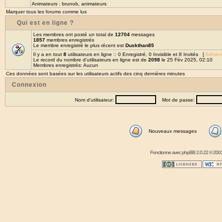
Animateurs :
brunob
,
animateurs
Marquer tous les forums comme lus
Qui est en ligne ?
Les membres ont posté un total de
12704
messages
1857
membres enregistrés
Le membre enregistré le plus récent est
Duskthan85
Il y a en tout
8
utilisateurs en ligne :: 0 Enregistré, 0 Invisible et 8 Invités [
Adminis
Le record du nombre d'utilisateurs en ligne est de
2098
le 25 Fév 2025, 02:10
Membres enregistrés: Aucun
Ces données sont basées sur les utilisateurs actifs des cinq dernières minutes
Connexion
Nom d'utilisateur:
Mot de passe:
Nouveaux messages
Fonctionne avec
phpBB
2.0.22 © 2001