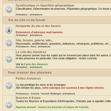
Systématique et répartition géographique
Classification, Détermination de phasmes, Répartition géographique. Un doute su
Animateur :
animateurs
Vie du site et du forum
Netiquette du site et des forums
Extensions d'adresses mail bannies
Animateur :
animateurs
Site, forums, galerie, wiki...
Nouveautés, améliorations, questions, doléances, remarques, problèmes, etc... B
Animateurs :
Arno
,
animateurs
Le coin des membres
Vous pouvez poster tous les sujets qui ne trouvent pas place dans les autres ca
et des phasmes en particulier. Une seule obligation : restez courtois.
Voir la
Carte des éleveurs
Animateur :
animateurs
Pour trouver des phasmes
Petites Annonces
Le site privilègie les dons et les échanges.
Afin d'éviter les abus,
cette rubrique est soumise à des règles strictes
.
Animateurs :
brunob
,
Yannick Bellanger
,
animateurs
Bourses & Expos
Toutes les Bourses et Expositions d'Arthropodes, n'hésitez pas à signaler celles 
Agenda annuel - toutes les bourses et expos de l'année
.