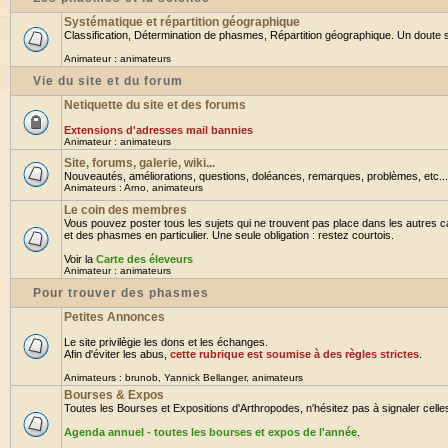
Systématique et répartition géographique
Classification, Détermination de phasmes, Répartition géographique. Un doute su
Animateur :
animateurs
Vie du site et du forum
Netiquette du site et des forums
Extensions d'adresses mail bannies
Animateur :
animateurs
Site, forums, galerie, wiki...
Nouveautés, améliorations, questions, doléances, remarques, problèmes, etc... B
Animateurs :
Arno
,
animateurs
Le coin des membres
Vous pouvez poster tous les sujets qui ne trouvent pas place dans les autres ca
et des phasmes en particulier. Une seule obligation : restez courtois.
Voir la
Carte des éleveurs
Animateur :
animateurs
Pour trouver des phasmes
Petites Annonces
Le site privilègie les dons et les échanges.
Afin d'éviter les abus,
cette rubrique est soumise à des règles strictes
.
Animateurs :
brunob
,
Yannick Bellanger
,
animateurs
Bourses & Expos
Toutes les Bourses et Expositions d'Arthropodes, n'hésitez pas à signaler celles 
Agenda annuel - toutes les bourses et expos de l'année
.