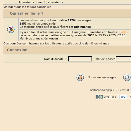
Animateurs :
brunob
,
animateurs
Marquer tous les forums comme lus
Qui est en ligne ?
Les membres ont posté un total de
12704
messages
1857
membres enregistrés
Le membre enregistré le plus récent est
Duskthan85
Il y a en tout
6
utilisateurs en ligne :: 0 Enregistré, 0 Invisible et 6 Invités [
Adminis
Le record du nombre d'utilisateurs en ligne est de
2098
le 25 Fév 2025, 02:10
Membres enregistrés: Aucun
Ces données sont basées sur les utilisateurs actifs des cinq dernières minutes
Connexion
Nom d'utilisateur:
Mot de passe:
Nouveaux messages
Fonctionne avec
phpBB
2.0.22 © 2001