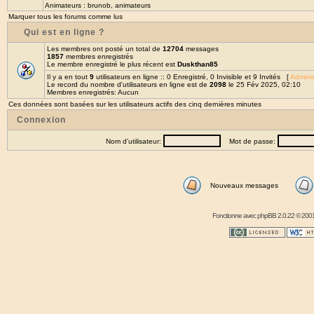
Animateurs :
brunob
,
animateurs
Marquer tous les forums comme lus
Qui est en ligne ?
Les membres ont posté un total de
12704
messages
1857
membres enregistrés
Le membre enregistré le plus récent est
Duskthan85
Il y a en tout
9
utilisateurs en ligne :: 0 Enregistré, 0 Invisible et 9 Invités [
Adminis
Le record du nombre d'utilisateurs en ligne est de
2098
le 25 Fév 2025, 02:10
Membres enregistrés: Aucun
Ces données sont basées sur les utilisateurs actifs des cinq dernières minutes
Connexion
Nom d'utilisateur:
Mot de passe:
Nouveaux messages
Fonctionne avec
phpBB
2.0.22 © 2001