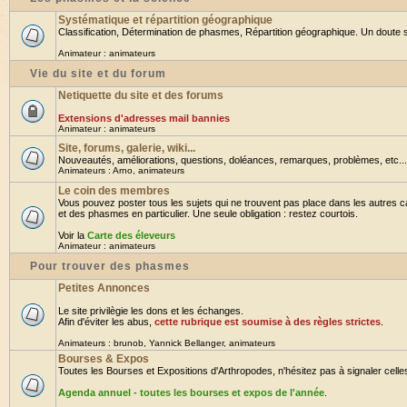
Systématique et répartition géographique
Classification, Détermination de phasmes, Répartition géographique. Un doute su
Animateur :
animateurs
Vie du site et du forum
Netiquette du site et des forums
Extensions d'adresses mail bannies
Animateur :
animateurs
Site, forums, galerie, wiki...
Nouveautés, améliorations, questions, doléances, remarques, problèmes, etc... B
Animateurs :
Arno
,
animateurs
Le coin des membres
Vous pouvez poster tous les sujets qui ne trouvent pas place dans les autres ca
et des phasmes en particulier. Une seule obligation : restez courtois.
Voir la
Carte des éleveurs
Animateur :
animateurs
Pour trouver des phasmes
Petites Annonces
Le site privilègie les dons et les échanges.
Afin d'éviter les abus,
cette rubrique est soumise à des règles strictes
.
Animateurs :
brunob
,
Yannick Bellanger
,
animateurs
Bourses & Expos
Toutes les Bourses et Expositions d'Arthropodes, n'hésitez pas à signaler celles 
Agenda annuel - toutes les bourses et expos de l'année
.