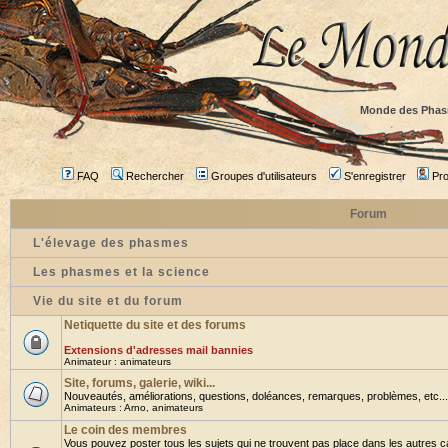
Monde des Phas
FAQ
Rechercher
Groupes d'utilisateurs
S'enregistrer
Prof
Forum
L'élevage des phasmes
Les phasmes et la science
Vie du site et du forum
Netiquette du site et des forums
Extensions d'adresses mail bannies
Animateur :
animateurs
Site, forums, galerie, wiki...
Nouveautés, améliorations, questions, doléances, remarques, problèmes, etc... B
Animateurs :
Arno
,
animateurs
Le coin des membres
Vous pouvez poster tous les sujets qui ne trouvent pas place dans les autres ca