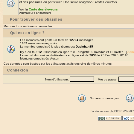
et des phasmes en particulier. Une seule obligation : restez courtois.
Voir la
Carte des éleveurs
Animateur :
animateurs
Pour trouver des phasmes
Marquer tous les forums comme lus
Qui est en ligne ?
Les membres ont posté un total de
12704
messages
1857
membres enregistrés
Le membre enregistré le plus récent est
Duskthan85
Il y a en tout
12
utilisateurs en ligne :: 0 Enregistré, 0 Invisible et 12 Invités [
Admi
Le record du nombre d'utilisateurs en ligne est de
2098
le 25 Fév 2025, 02:10
Membres enregistrés: Aucun
Ces données sont basées sur les utilisateurs actifs des cinq dernières minutes
Connexion
Nom d'utilisateur:
Mot de passe:
Nouveaux messages
Fonctionne avec
phpBB
2.0.22 © 2001