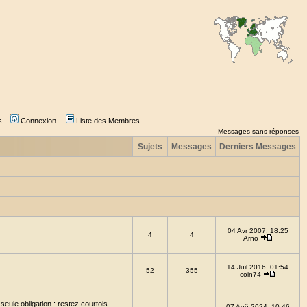
s
Connexion
Liste des Membres
Messages sans réponses
Sujets
Messages
Derniers Messages
04 Avr 2007, 18:25
4
4
Arno
14 Juil 2016, 01:54
52
355
coin74
eule obligation : restez courtois.
07 Aoû 2024, 10:46