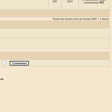
230
1107
richardunord
Toutes les heures sont au format GMT + 1 Heure
e
illé