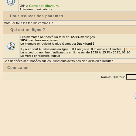
Voir la
Carte des éleveurs
Animateur :
animateurs
Pour trouver des phasmes
Marquer tous les forums comme lus
Qui est en ligne ?
Les membres ont posté un total de
12704
messages
1857
membres enregistrés
Le membre enregistré le plus récent est
Duskthan85
Il y a en tout
4
utilisateurs en ligne :: 0 Enregistré, 0 Invisible et 4 Invités [
Adminis
Le record du nombre d'utilisateurs en ligne est de
2098
le 25 Fév 2025, 02:10
Membres enregistrés: Aucun
Ces données sont basées sur les utilisateurs actifs des cinq dernières minutes
Connexion
Nom d'utilisateur: