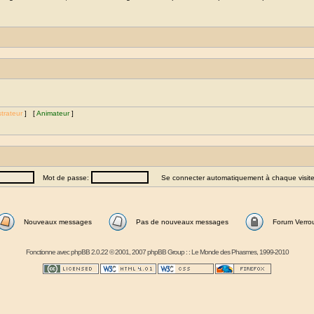
trateur
] [
Animateur
]
Mot de passe:
Se connecter automatiquement à chaque visit
Nouveaux messages
Pas de nouveaux messages
Forum Verrou
Fonctionne avec
phpBB
2.0.22 © 2001, 2007 phpBB Group : :
Le Monde des Phasmes
, 1999-2010