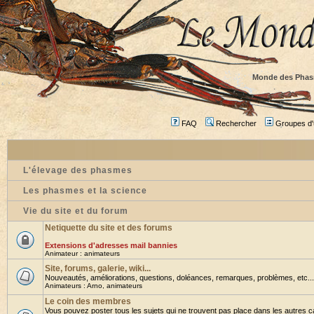
Monde des Phas
FAQ
Rechercher
Groupes d'u
L'élevage des phasmes
Les phasmes et la science
Vie du site et du forum
Netiquette du site et des forums
Extensions d'adresses mail bannies
Animateur :
animateurs
Site, forums, galerie, wiki...
Nouveautés, améliorations, questions, doléances, remarques, problèmes, etc... B
Animateurs :
Arno
,
animateurs
Le coin des membres
Vous pouvez poster tous les sujets qui ne trouvent pas place dans les autres cat