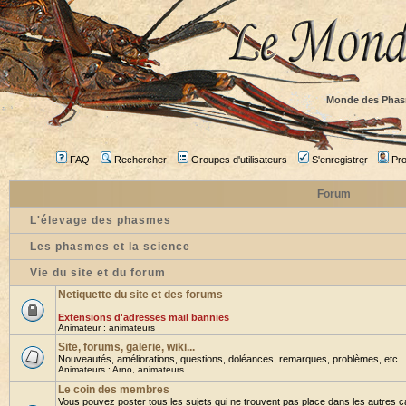
Monde des Phas
FAQ
Rechercher
Groupes d'utilisateurs
S'enregistrer
Prof
Forum
L'élevage des phasmes
Les phasmes et la science
Vie du site et du forum
Netiquette du site et des forums
Extensions d'adresses mail bannies
Animateur :
animateurs
Site, forums, galerie, wiki...
Nouveautés, améliorations, questions, doléances, remarques, problèmes, etc... B
Animateurs :
Arno
,
animateurs
Le coin des membres
Vous pouvez poster tous les sujets qui ne trouvent pas place dans les autres ca