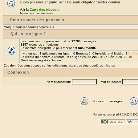
et des phasmes en particulier. Une seule obligation : restez courtois.
Voir la
Carte des éleveurs
Animateur :
animateurs
Pour trouver des phasmes
Marquer tous les forums comme lus
Qui est en ligne ?
Les membres ont posté un total de
12704
messages
1857
membres enregistrés
Le membre enregistré le plus récent est
Duskthan85
Il y a en tout
4
utilisateurs en ligne :: 0 Enregistré, 0 Invisible et 4 Invités [
Adminis
Le record du nombre d'utilisateurs en ligne est de
2098
le 25 Fév 2025, 02:10
Membres enregistrés: Aucun
Ces données sont basées sur les utilisateurs actifs des cinq dernières minutes
Connexion
Nom d'utilisateur:
Mot de passe:
Nouveaux messages
Fonctionne avec
phpBB
2.0.22 © 2001