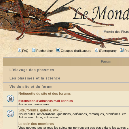
Monde des Phas
FAQ
Rechercher
Groupes d'utilisateurs
S'enregistrer
Prof
Forum
L'élevage des phasmes
Les phasmes et la science
Vie du site et du forum
Netiquette du site et des forums
Extensions d'adresses mail bannies
Animateur :
animateurs
Site, forums, galerie, wiki...
Nouveautés, améliorations, questions, doléances, remarques, problèmes, etc... B
Animateurs :
Arno
,
animateurs
Le coin des membres
Vous pouvez poster tous les sujets qui ne trouvent pas place dans les autres ca