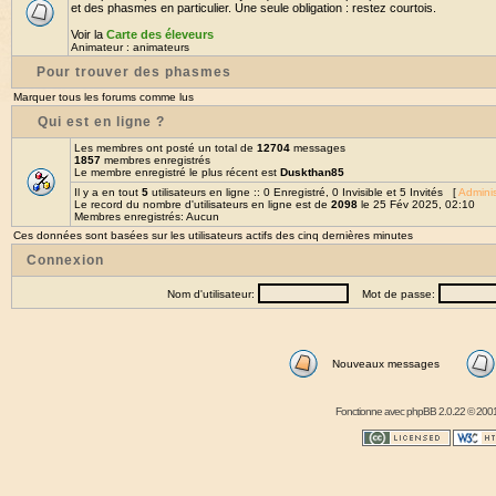
et des phasmes en particulier. Une seule obligation : restez courtois.
Voir la
Carte des éleveurs
Animateur :
animateurs
Pour trouver des phasmes
Marquer tous les forums comme lus
Qui est en ligne ?
Les membres ont posté un total de
12704
messages
1857
membres enregistrés
Le membre enregistré le plus récent est
Duskthan85
Il y a en tout
5
utilisateurs en ligne :: 0 Enregistré, 0 Invisible et 5 Invités [
Adminis
Le record du nombre d'utilisateurs en ligne est de
2098
le 25 Fév 2025, 02:10
Membres enregistrés: Aucun
Ces données sont basées sur les utilisateurs actifs des cinq dernières minutes
Connexion
Nom d'utilisateur:
Mot de passe:
Nouveaux messages
Fonctionne avec
phpBB
2.0.22 © 2001