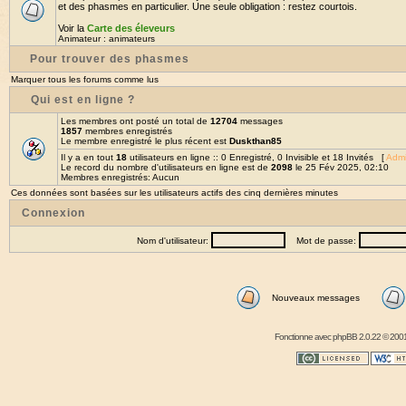
et des phasmes en particulier. Une seule obligation : restez courtois.
Voir la
Carte des éleveurs
Animateur :
animateurs
Pour trouver des phasmes
Marquer tous les forums comme lus
Qui est en ligne ?
Les membres ont posté un total de
12704
messages
1857
membres enregistrés
Le membre enregistré le plus récent est
Duskthan85
Il y a en tout
18
utilisateurs en ligne :: 0 Enregistré, 0 Invisible et 18 Invités [
Admi
Le record du nombre d'utilisateurs en ligne est de
2098
le 25 Fév 2025, 02:10
Membres enregistrés: Aucun
Ces données sont basées sur les utilisateurs actifs des cinq dernières minutes
Connexion
Nom d'utilisateur:
Mot de passe:
Nouveaux messages
Fonctionne avec
phpBB
2.0.22 © 2001