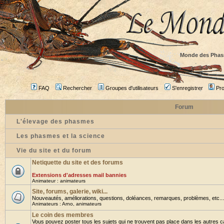
Monde des Phas
FAQ
Rechercher
Groupes d'utilisateurs
S'enregistrer
Prof
Forum
L'élevage des phasmes
Les phasmes et la science
Vie du site et du forum
Netiquette du site et des forums
Extensions d'adresses mail bannies
Animateur :
animateurs
Site, forums, galerie, wiki...
Nouveautés, améliorations, questions, doléances, remarques, problèmes, etc... B
Animateurs :
Arno
,
animateurs
Le coin des membres
Vous pouvez poster tous les sujets qui ne trouvent pas place dans les autres ca