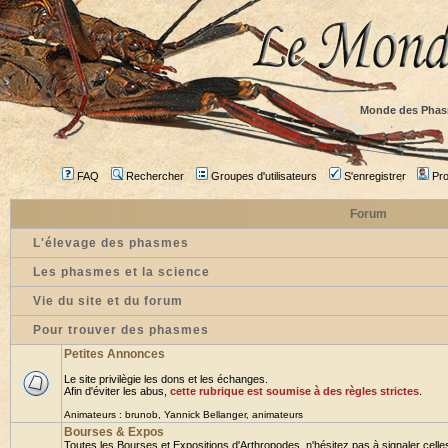
Monde des Phas
FAQ
Rechercher
Groupes d'utilisateurs
S'enregistrer
Prof
Forum
L'élevage des phasmes
Les phasmes et la science
Vie du site et du forum
Pour trouver des phasmes
Petites Annonces
Le site privilègie les dons et les échanges.
Afin d'éviter les abus,
cette rubrique est soumise à des règles strictes
.
Animateurs :
brunob
,
Yannick Bellanger
,
animateurs
Bourses & Expos
Toutes les Bourses et Expositions d'Arthropodes, n'hésitez pas à signaler celles 