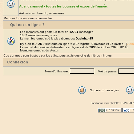
Agenda annuel - toutes les bourses et expos de l'année
.
Animateurs :
brunob
,
animateurs
Marquer tous les forums comme lus
Qui est en ligne ?
Les membres ont posté un total de
12704
messages
1857
membres enregistrés
Le membre enregistré le plus récent est
Duskthan85
Il y a en tout
25
utilisateurs en ligne :: 0 Enregistré, 0 Invisible et 25 Invités [
Admi
Le record du nombre d'utilisateurs en ligne est de
2098
le 25 Fév 2025, 02:10
Membres enregistrés: Aucun
Ces données sont basées sur les utilisateurs actifs des cinq dernières minutes
Connexion
Nom d'utilisateur:
Mot de passe:
Nouveaux messages
Fonctionne avec
phpBB
2.0.22 © 2001