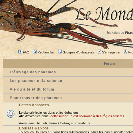
Monde des Phas
FAQ
Rechercher
Groupes d'utilisateurs
S'enregistrer
Prof
Forum
L'élevage des phasmes
Les phasmes et la science
Vie du site et du forum
Pour trouver des phasmes
Petites Annonces
Le site privilègie les dons et les échanges.
Afin d'éviter les abus,
cette rubrique est soumise à des règles strictes
.
Animateurs :
brunob
,
Yannick Bellanger
,
animateurs
Bourses & Expos
Toutes les Bourses et Expositions d'Arthropodes, n'hésitez pas à signaler celles 