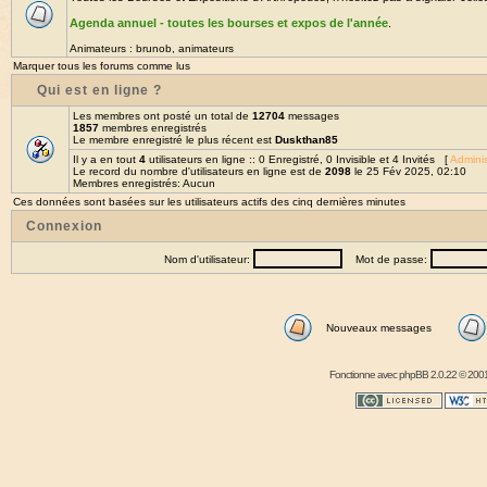
Agenda annuel - toutes les bourses et expos de l'année
.
Animateurs :
brunob
,
animateurs
Marquer tous les forums comme lus
Qui est en ligne ?
Les membres ont posté un total de
12704
messages
1857
membres enregistrés
Le membre enregistré le plus récent est
Duskthan85
Il y a en tout
4
utilisateurs en ligne :: 0 Enregistré, 0 Invisible et 4 Invités [
Adminis
Le record du nombre d'utilisateurs en ligne est de
2098
le 25 Fév 2025, 02:10
Membres enregistrés: Aucun
Ces données sont basées sur les utilisateurs actifs des cinq dernières minutes
Connexion
Nom d'utilisateur:
Mot de passe:
Nouveaux messages
Fonctionne avec
phpBB
2.0.22 © 2001