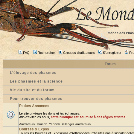
Monde des Phas
FAQ
Rechercher
Groupes d'utilisateurs
S'enregistrer
Prof
Forum
L'élevage des phasmes
Les phasmes et la science
Vie du site et du forum
Pour trouver des phasmes
Petites Annonces
Le site privilègie les dons et les échanges.
Afin d'éviter les abus,
cette rubrique est soumise à des règles strictes
.
Animateurs :
brunob
,
Yannick Bellanger
,
animateurs
Bourses & Expos
Toutes les Bourses et Expositions d'Arthropodes, n'hésitez pas à signaler celles 