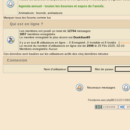
Agenda annuel - toutes les bourses et expos de l'année
.
Animateurs :
brunob
,
animateurs
Marquer tous les forums comme lus
Qui est en ligne ?
Les membres ont posté un total de
12704
messages
1857
membres enregistrés
Le membre enregistré le plus récent est
Duskthan85
Il y a en tout
8
utilisateurs en ligne :: 0 Enregistré, 0 Invisible et 8 Invités [
Adminis
Le record du nombre d'utilisateurs en ligne est de
2098
le 25 Fév 2025, 02:10
Membres enregistrés: Aucun
Ces données sont basées sur les utilisateurs actifs des cinq dernières minutes
Connexion
Nom d'utilisateur:
Mot de passe:
Nouveaux messages
Fonctionne avec
phpBB
2.0.22 © 2001