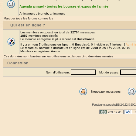
Agenda annuel - toutes les bourses et expos de l'année
.
Animateurs :
brunob
,
animateurs
Marquer tous les forums comme lus
Qui est en ligne ?
Les membres ont posté un total de
12704
messages
1857
membres enregistrés
Le membre enregistré le plus récent est
Duskthan85
Il y a en tout
7
utilisateurs en ligne :: 0 Enregistré, 0 Invisible et 7 Invités [
Adminis
Le record du nombre d'utilisateurs en ligne est de
2098
le 25 Fév 2025, 02:10
Membres enregistrés: Aucun
Ces données sont basées sur les utilisateurs actifs des cinq dernières minutes
Connexion
Nom d'utilisateur:
Mot de passe:
Nouveaux messages
Fonctionne avec
phpBB
2.0.22 © 2001