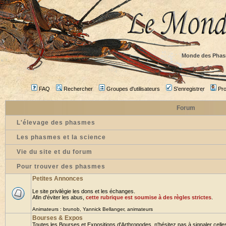
Monde des Phas
FAQ
Rechercher
Groupes d'utilisateurs
S'enregistrer
Prof
Forum
L'élevage des phasmes
Les phasmes et la science
Vie du site et du forum
Pour trouver des phasmes
Petites Annonces
Le site privilègie les dons et les échanges.
Afin d'éviter les abus,
cette rubrique est soumise à des règles strictes
.
Animateurs :
brunob
,
Yannick Bellanger
,
animateurs
Bourses & Expos
Toutes les Bourses et Expositions d'Arthropodes, n'hésitez pas à signaler celles 