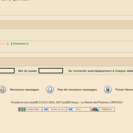
ateur
] [
Animateur
]
Mot de passe:
Se connecter automatiquement à chaque visit
Nouveaux messages
Pas de nouveaux messages
Forum Verrou
Fonctionne avec
phpBB
2.0.22 © 2001, 2007 phpBB Group : :
Le Monde des Phasmes
, 1999-2010