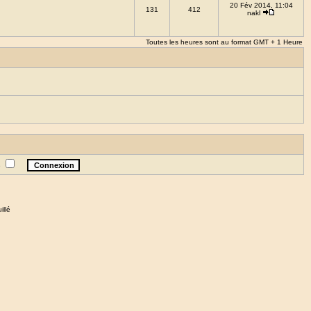
20 Fév 2014, 11:04
131
412
nakl
Toutes les heures sont au format GMT + 1 Heure
e
illé