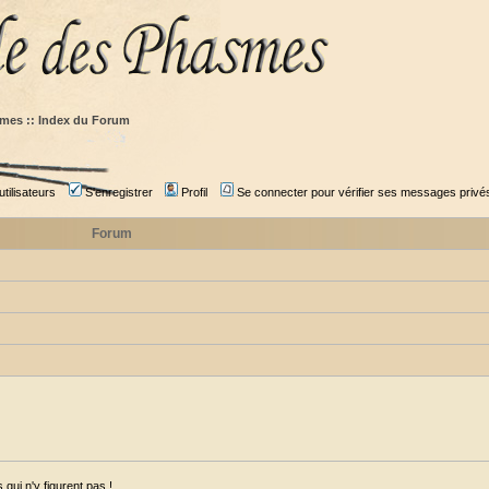
mes :: Index du Forum
tilisateurs
S'enregistrer
Profil
Se connecter pour vérifier ses messages privé
Forum
qui n'y figurent pas !