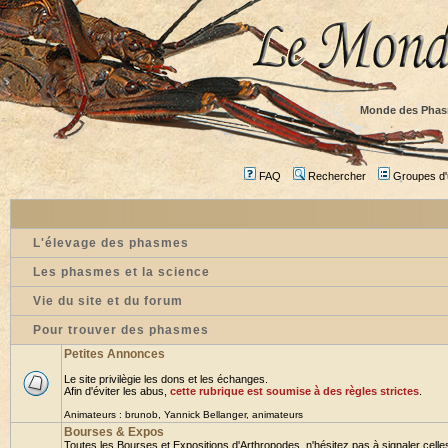
Monde des Phas
FAQ
Rechercher
Groupes d'u
L'élevage des phasmes
Les phasmes et la science
Vie du site et du forum
Pour trouver des phasmes
Petites Annonces
Le site privilègie les dons et les échanges.
Afin d'éviter les abus,
cette rubrique est soumise à des règles strictes
.
Animateurs :
brunob
,
Yannick Bellanger
,
animateurs
Bourses & Expos
Toutes les Bourses et Expositions d'Arthropodes, n'hésitez pas à signaler celles 