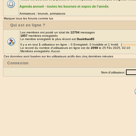
Agenda annuel - toutes les bourses et expos de l'année
.
Animateurs :
brunob
,
animateurs
Marquer tous les forums comme lus
Qui est en ligne ?
Les membres ont posté un total de
12704
messages
1857
membres enregistrés
Le membre enregistré le plus récent est
Duskthan85
Il y a en tout
1
utilisateur en ligne :: 0 Enregistré, 0 Invisible et 1 Invité [
Administr
Le record du nombre d'utilisateurs en ligne est de
2098
le 25 Fév 2025, 02:10
Membres enregistrés: Aucun
Ces données sont basées sur les utilisateurs actifs des cinq dernières minutes
Connexion
Nom d'utilisateur: