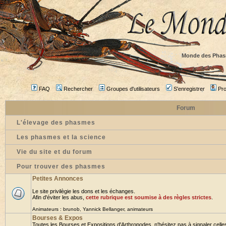
Monde des Phas
FAQ
Rechercher
Groupes d'utilisateurs
S'enregistrer
Prof
Forum
L'élevage des phasmes
Les phasmes et la science
Vie du site et du forum
Pour trouver des phasmes
Petites Annonces
Le site privilègie les dons et les échanges.
Afin d'éviter les abus,
cette rubrique est soumise à des règles strictes
.
Animateurs :
brunob
,
Yannick Bellanger
,
animateurs
Bourses & Expos
Toutes les Bourses et Expositions d'Arthropodes, n'hésitez pas à signaler celles 