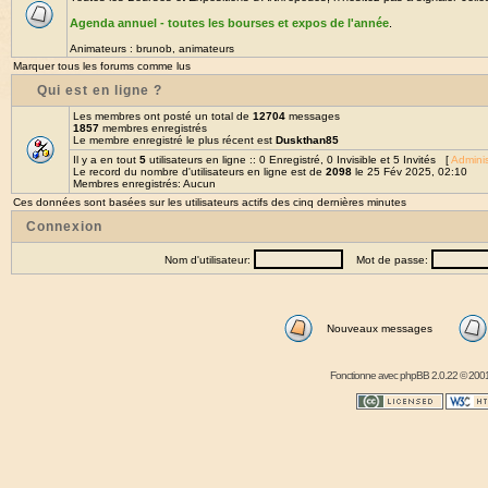
Agenda annuel - toutes les bourses et expos de l'année
.
Animateurs :
brunob
,
animateurs
Marquer tous les forums comme lus
Qui est en ligne ?
Les membres ont posté un total de
12704
messages
1857
membres enregistrés
Le membre enregistré le plus récent est
Duskthan85
Il y a en tout
5
utilisateurs en ligne :: 0 Enregistré, 0 Invisible et 5 Invités [
Adminis
Le record du nombre d'utilisateurs en ligne est de
2098
le 25 Fév 2025, 02:10
Membres enregistrés: Aucun
Ces données sont basées sur les utilisateurs actifs des cinq dernières minutes
Connexion
Nom d'utilisateur:
Mot de passe:
Nouveaux messages
Fonctionne avec
phpBB
2.0.22 © 2001