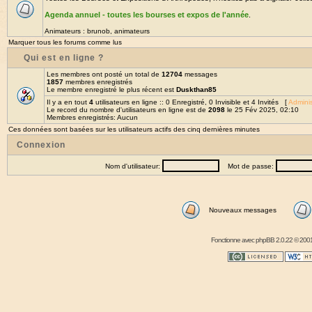
Agenda annuel - toutes les bourses et expos de l'année
.
Animateurs :
brunob
,
animateurs
Marquer tous les forums comme lus
Qui est en ligne ?
Les membres ont posté un total de
12704
messages
1857
membres enregistrés
Le membre enregistré le plus récent est
Duskthan85
Il y a en tout
4
utilisateurs en ligne :: 0 Enregistré, 0 Invisible et 4 Invités [
Adminis
Le record du nombre d'utilisateurs en ligne est de
2098
le 25 Fév 2025, 02:10
Membres enregistrés: Aucun
Ces données sont basées sur les utilisateurs actifs des cinq dernières minutes
Connexion
Nom d'utilisateur:
Mot de passe:
Nouveaux messages
Fonctionne avec
phpBB
2.0.22 © 2001