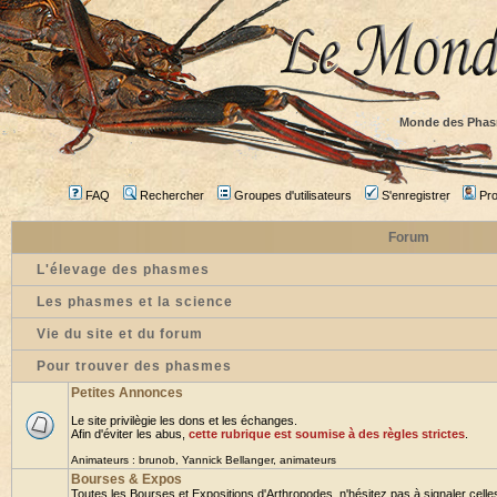
Monde des Phas
FAQ
Rechercher
Groupes d'utilisateurs
S'enregistrer
Prof
Forum
L'élevage des phasmes
Les phasmes et la science
Vie du site et du forum
Pour trouver des phasmes
Petites Annonces
Le site privilègie les dons et les échanges.
Afin d'éviter les abus,
cette rubrique est soumise à des règles strictes
.
Animateurs :
brunob
,
Yannick Bellanger
,
animateurs
Bourses & Expos
Toutes les Bourses et Expositions d'Arthropodes, n'hésitez pas à signaler celles 