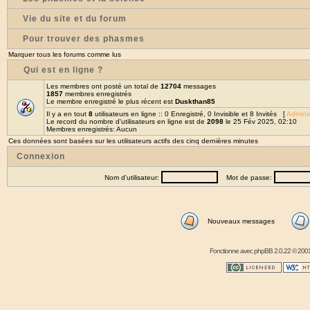
Vie du site et du forum
Pour trouver des phasmes
Marquer tous les forums comme lus
Qui est en ligne ?
Les membres ont posté un total de
12704
messages
1857
membres enregistrés
Le membre enregistré le plus récent est
Duskthan85
Il y a en tout
8
utilisateurs en ligne :: 0 Enregistré, 0 Invisible et 8 Invités [
Adminis
Le record du nombre d'utilisateurs en ligne est de
2098
le 25 Fév 2025, 02:10
Membres enregistrés: Aucun
Ces données sont basées sur les utilisateurs actifs des cinq dernières minutes
Connexion
Nom d'utilisateur:
Mot de passe:
Nouveaux messages
Fonctionne avec
phpBB
2.0.22 © 2001