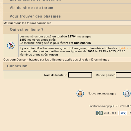
Vie du site et du forum
Pour trouver des phasmes
Marquer tous les forums comme lus
Qui est en ligne ?
Les membres ont posté un total de
12704
messages
1857
membres enregistrés
Le membre enregistré le plus récent est
Duskthan85
Il y a en tout
6
utilisateurs en ligne :: 0 Enregistré, 0 Invisible et 6 Invités [
Adminis
Le record du nombre d'utilisateurs en ligne est de
2098
le 25 Fév 2025, 02:10
Membres enregistrés: Aucun
Ces données sont basées sur les utilisateurs actifs des cinq dernières minutes
Connexion
Nom d'utilisateur:
Mot de passe:
Nouveaux messages
Fonctionne avec
phpBB
2.0.22 © 2001