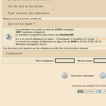
Vie du site et du forum
Pour trouver des phasmes
Marquer tous les forums comme lus
Qui est en ligne ?
Les membres ont posté un total de
12704
messages
1857
membres enregistrés
Le membre enregistré le plus récent est
Duskthan85
Il y a en tout
5
utilisateurs en ligne :: 0 Enregistré, 0 Invisible et 5 Invités [
Adminis
Le record du nombre d'utilisateurs en ligne est de
2098
le 25 Fév 2025, 02:10
Membres enregistrés: Aucun
Ces données sont basées sur les utilisateurs actifs des cinq dernières minutes
Connexion
Nom d'utilisateur:
Mot de passe:
Nouveaux messages
Fonctionne avec
phpBB
2.0.22 © 2001