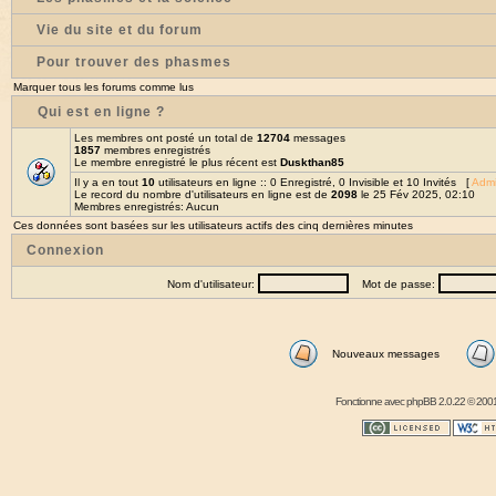
Vie du site et du forum
Pour trouver des phasmes
Marquer tous les forums comme lus
Qui est en ligne ?
Les membres ont posté un total de
12704
messages
1857
membres enregistrés
Le membre enregistré le plus récent est
Duskthan85
Il y a en tout
10
utilisateurs en ligne :: 0 Enregistré, 0 Invisible et 10 Invités [
Admi
Le record du nombre d'utilisateurs en ligne est de
2098
le 25 Fév 2025, 02:10
Membres enregistrés: Aucun
Ces données sont basées sur les utilisateurs actifs des cinq dernières minutes
Connexion
Nom d'utilisateur:
Mot de passe:
Nouveaux messages
Fonctionne avec
phpBB
2.0.22 © 2001