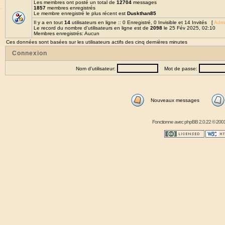
Les membres ont posté un total de
12704
messages
1857
membres enregistrés
Le membre enregistré le plus récent est
Duskthan85
Il y a en tout
14
utilisateurs en ligne :: 0 Enregistré, 0 Invisible et 14 Invités [
Admi
Le record du nombre d'utilisateurs en ligne est de
2098
le 25 Fév 2025, 02:10
Membres enregistrés: Aucun
Ces données sont basées sur les utilisateurs actifs des cinq dernières minutes
Connexion
Nom d'utilisateur:
Mot de passe:
Nouveaux messages
Fonctionne avec
phpBB
2.0.22 © 2001