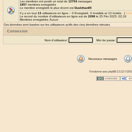
Les membres ont posté un total de
12704
messages
1857
membres enregistrés
Le membre enregistré le plus récent est
Duskthan85
Il y a en tout
13
utilisateurs en ligne :: 0 Enregistré, 0 Invisible et 13 Invités [
Admi
Le record du nombre d'utilisateurs en ligne est de
2098
le 25 Fév 2025, 02:10
Membres enregistrés: Aucun
Ces données sont basées sur les utilisateurs actifs des cinq dernières minutes
Connexion
Nom d'utilisateur:
Mot de passe:
Nouveaux messages
Fonctionne avec
phpBB
2.0.22 © 2001