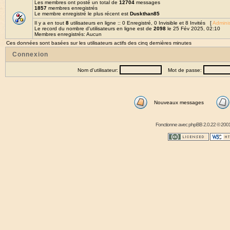
Les membres ont posté un total de
12704
messages
1857
membres enregistrés
Le membre enregistré le plus récent est
Duskthan85
Il y a en tout
8
utilisateurs en ligne :: 0 Enregistré, 0 Invisible et 8 Invités [
Adminis
Le record du nombre d'utilisateurs en ligne est de
2098
le 25 Fév 2025, 02:10
Membres enregistrés: Aucun
Ces données sont basées sur les utilisateurs actifs des cinq dernières minutes
Connexion
Nom d'utilisateur:
Mot de passe:
Nouveaux messages
Fonctionne avec
phpBB
2.0.22 © 2001