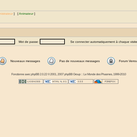
istrateur
] [
Animateur
]
Mot de passe:
Se connecter automatiquement à chaque visit
Nouveaux messages
Pas de nouveaux messages
Forum Verrou
Fonctionne avec
phpBB
2.0.22 © 2001, 2007 phpBB Group : :
Le Monde des Phasmes
, 1999-2010