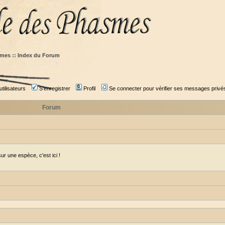
mes :: Index du Forum
tilisateurs
S'enregistrer
Profil
Se connecter pour vérifier ses messages privé
Forum
r une espèce, c'est ici !