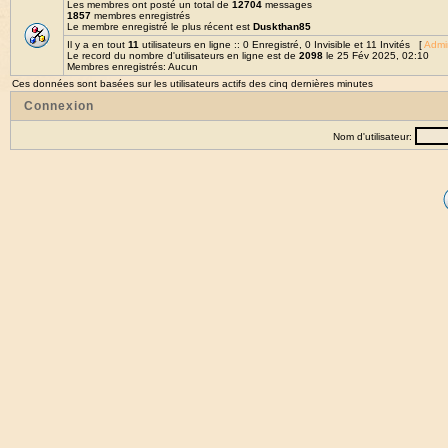
Les membres ont posté un total de
12704
messages
1857
membres enregistrés
Le membre enregistré le plus récent est
Duskthan85
Il y a en tout
11
utilisateurs en ligne :: 0 Enregistré, 0 Invisible et 11 Invités [
Admin
Le record du nombre d'utilisateurs en ligne est de
2098
le 25 Fév 2025, 02:10
Membres enregistrés: Aucun
Ces données sont basées sur les utilisateurs actifs des cinq dernières minutes
Connexion
Nom d'utilisateur: